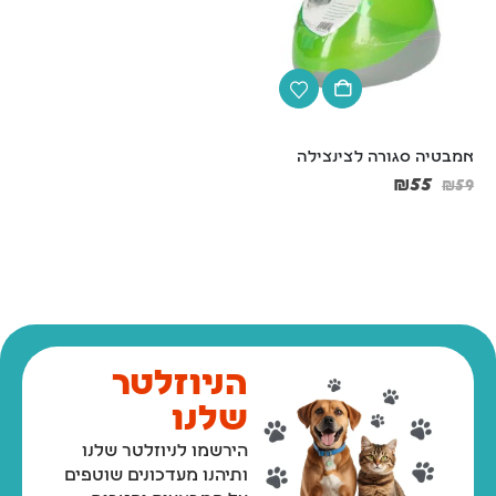
אמבטיה סגורה לצינצילה
KIKI, קיקי תערובת סופר 
פרימיום לשרקנים – 1 או 2 ק"ג
₪
55
₪
59
₪
45
–
₪
25
0.03₪/לגרם
הניוזלטר
שלנו
הירשמו לניוזלטר שלנו
ותיהנו מעדכונים שוטפים