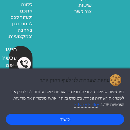
ללוות
נגישות
אתכם
צור קשר
ולעזור לכם
לבחור נכון
באהבה
ובמקצועיות.
חייגו
עכשיו
054-
878-
6700
עוגיות שעוזרות לנו לעוף רחוק יותר
כמו ציפור שעוקבת אחרי פירורים – העוגיות שלנו עוזרות לנו להבין איך
לשפר את השירות עבורך. בשימוש באתר, את/ה מאשר/ת את מדיניות
© כל הזכויות שמורות לzoo
החנות שלי
הפרטיות שלנו.
Privacy Policy
עיצוב האתר ndesign
0
אישור