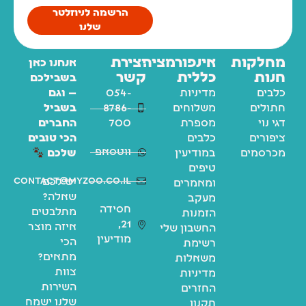
הרשמה לניוזלטר
שלנו
מחלקות
אינפורמציה
יצירת
אנחנו כאן
חנות
כללית
קשר
בשבילכם
כלבים
מדיניות
054-
— וגם
חתולים
משלוחים
8786-
בשביל
דגי נוי
מספרת
700
החברים
ציפורים
כלבים
הכי טובים
ווטסאפ
מכרסמים
במודיעין
שלכם
טיפים
contact@myzoo.co.il
יש לכם
ומאמרים
שאלה?
מעקב
חסידה
מתלבטים
הזמנות
21,
איזה מוצר
החשבון שלי
מודיעין
הכי
רשימת
מתאים?
משאלות
צוות
מדיניות
השירות
החזרים
שלנו ישמח
תקנון