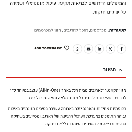
והמינרלים הדרושים לבריאות תקינה, עיכול אופטימלי ושמירה
על שיניים חזקות.
קטגוריות:
מכרסמים
,
אוכל לארנבים
,
מזון למכרסמים
ADD TO WISHLIST
תיאור
מזון הקאנטרי לארנבים מבית הכל באחד (All-in-One) עוצב במיוחד כדי
להבטיח שהארנב שלכם יקבל תזונה מלאה ומאוזנת בכל ביס.
הכופתיות אחידות, והארנב יזכה בארוחה עשירה בסיבים תזונתיים באיכות
גבוהה התומכים במערכת העיכול הרגישה של הארנב, ומסייעים בשחיקה
טבעית ובריאה של השיניים הצומחות ללא הפסקה.