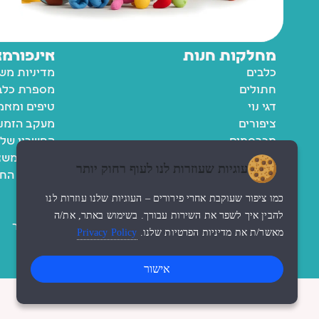
מחלקות חנות
אינפורמצ
כלבים
מדיניות מש
חתולים
מספרת כלבי
דגי נוי
טיפים ומאמ
ציפורים
מעקב הזמנ
מכרסמים
החשבון שלי
רשימת משא
עוגיות שעוזרות לנו לעוף רחוק יותר
מדיניות הח
תקנון
כמו ציפור שעוקבת אחרי פירורים – העוגיות שלנו עוזרות לנו
נגישות
להבין איך לשפר את השירות עבורך. בשימוש באתר, את/ה
צור קשר
מאשר/ת את מדיניות הפרטיות שלנו.
Privacy Policy
אישור
© כל הזכויות שמורות לzoo החנות שלי
עיצוב האתר ndesign