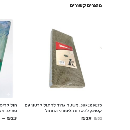
מוצרים קשורים
וד לחתול קרטון עם 
חול קריסטל לחתולים Leader Choice – 
תול
ספיגה מקסימלית ונטרול ריחות (3.6 ליטר)
סופר 
–
₪
11
₪
220
–
₪
25