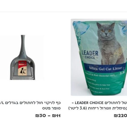
כף לניקוי חול לחתולים בגדלים S/M/L  
שירותים סגורים לחתול + פילטר
פטס
דלת עליונה נפתחת  בצבעים כחו
ורוד, ירוק בהיר, גודל 57*39*38 גובה
₪
30
₪
109