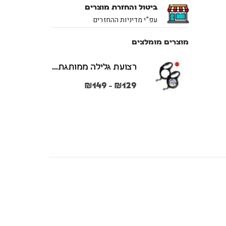
ביטול והחזרת מוצרים
עפ”י מדיניות ההחזרים
מוצרים מומלצים
רצועת גלילה ממותגת משני הצדדים צבע שחור במידות S + M
₪
149
₪
129
–