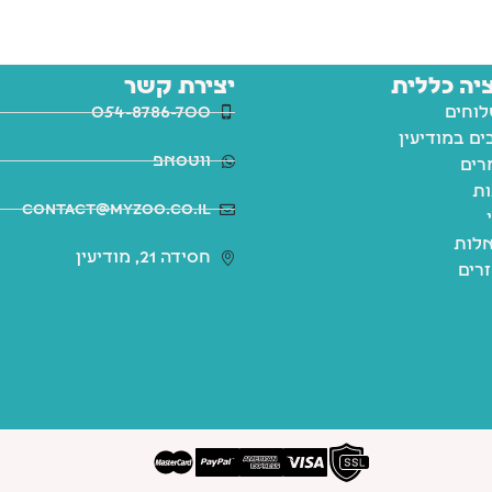
יה כללית
יצירת קשר
לוחים
054-8786-700
ם במודיעין
ווטסאפ
רים
ות
contact@myzoo.co.il
לות
חסידה 21, מודיעין
זרים