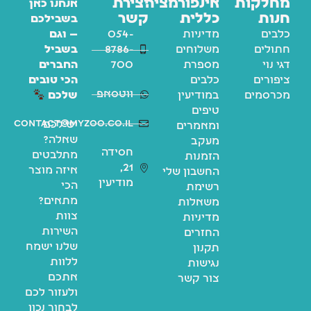
מחלקות
אינפורמציה
יצירת
אנחנו כאן
חנות
כללית
קשר
בשבילכם
כלבים
מדיניות
054-
— וגם
חתולים
משלוחים
8786-
בשביל
דגי נוי
מספרת
700
החברים
ציפורים
כלבים
הכי טובים
ווטסאפ
מכרסמים
במודיעין
שלכם
טיפים
contact@myzoo.co.il
יש לכם
ומאמרים
שאלה?
מעקב
חסידה
מתלבטים
הזמנות
21,
איזה מוצר
החשבון שלי
מודיעין
הכי
רשימת
מתאים?
משאלות
צוות
מדיניות
השירות
החזרים
שלנו ישמח
תקנון
ללוות
נגישות
אתכם
צור קשר
ולעזור לכם
לבחור נכון