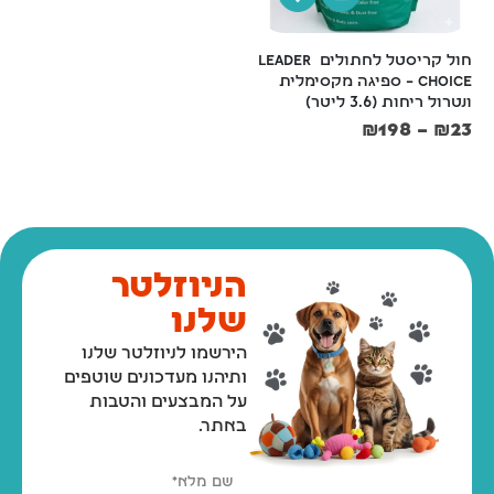
חול קריסטל לחתולים Leader 
iDog איידוג, שמפו ומרכך 
Choice – ספיגה מקסימלית 
לכלבים וחתולים – 400 מ"ל
ונטרול ריחות (3.6 ליטר)
₪
35
₪
39
₪
198
–
₪
23
0.10₪/למל
הניוזלטר
שלנו
הירשמו לניוזלטר שלנו
ותיהנו מעדכונים שוטפים
על המבצעים והטבות
באתר.