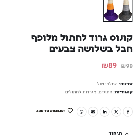
קונוס גרוד לחתול מלופף
חבל בשלושה צבעים
₪
89
₪
99
זמינות:
המלאי אזל
קטגוריות:
חתולים
,
מגרדות לחתולים
ADD TO WISHLIST
תיאור