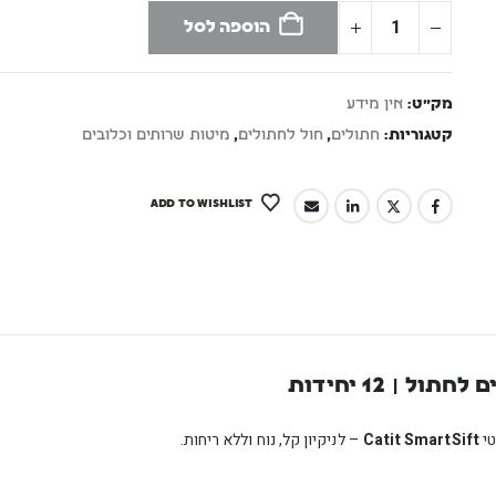
הוספה לסל
מק"ט:
אין מידע
קטגוריות:
חתולים
,
חול לחתולים
,
מיטות שרותים וכלובים
ADD TO WISHLIST
| 12 יחידות
טי
Catit SmartSift
– לניקיון קל, נוח וללא ריחות.