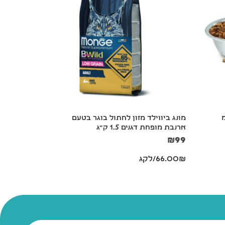
מונג ביווילד מזון לחתול בוגר בטעם 
קערת נירוסטה שתיה 
ארנבת מופחת דגנים 1.5 ק"ג
₪
25
₪
99
66.00₪/לקג