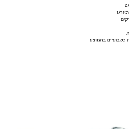
הארגז
קים
ת
ת כשבועיים בממוצע