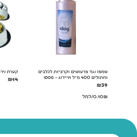
 לניקוי 
שמפו נגד פרעושים וקרציות לכלבים 
קערת נירוסט
וחתולים 400 מ"ל איידוג – iDog
₪
14
₪
39
0.10₪/למל