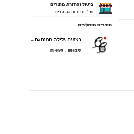
ביטול והחזרת מוצרים
עפ”י מדיניות ההחזרים
מוצרים מומלצים
רצועת גלילה ממותגת משני הצדדים צבע שחור במידות S + M
₪
149
₪
129
–