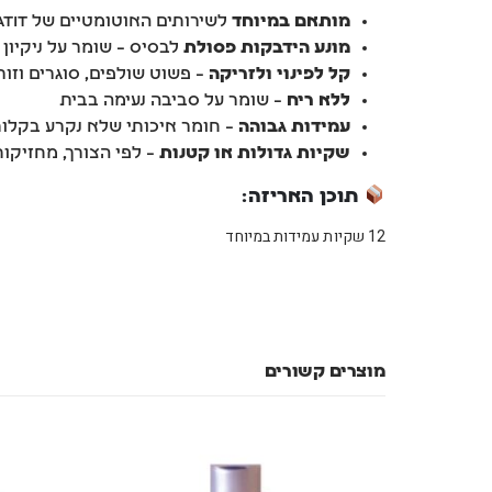
מותאם במיוחד
לשירותים האוטומטיים של Catit
מונע הידבקות פסולת
לבסיס – שומר על ניקיון 
קל לפינוי ולזריקה
– פשוט שולפים, סוגרים וזור
ללא ריח
– שומר על סביבה נעימה בבית
עמידות גבוהה
– חומר איכותי שלא נקרע בקלו
שקיות גדולות או קטנות
– לפי הצורך, מחזיקו
תוכן האריזה:
12 שקיות עמידות במיוחד
מוצרים קשורים