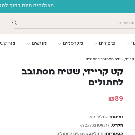
משלוחים חינם כפוף לתקנון
וי
ציפורים
מכרסמים
מותגים
צור קש
קרייזי, שטיח מסתובב לחתולים
קט קרייזי, שטיח מסתובב
לחתולים
₪
89
זמינות:
המלאי אזל
מק"ט:
6925732108517
קטגוריות:
חתולים
,
צעצועים לחתולים