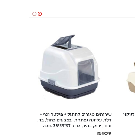
ניקוי 
שירותים סגורים לחתול + פילטר וכף + 
קערת נירוסטה ש
דלת עליונה נפתחת  בצבעים כחול, בז', 
₪
20
ורוד, ירוק בהיר, גודל 57*39*38 גובה
₪
109