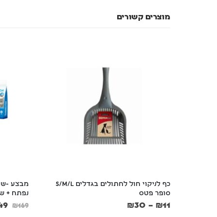
מוצרים קשורים
ל ומדף 
כף לניקוי חול לחתולים בגדלים S/M/L  
מבצע -שיר
סופר פטס
נפתח + שק חול
49
₪
30
–
₪
11
₪
169