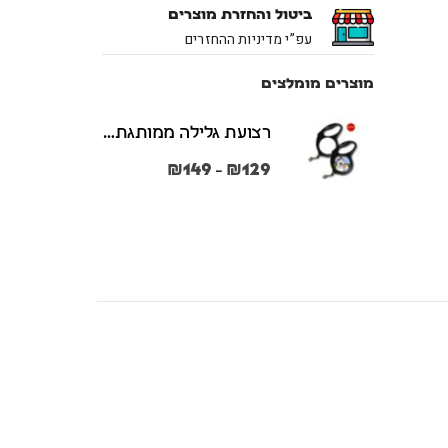
ביטול והחזרת מוצרים
עפ”י מדיניות ההחזרים
מוצרים מומלצים
רצועת גלילה ממותגת משני הצדדים צבע שחור במידות S + M
₪
149
₪
129
–