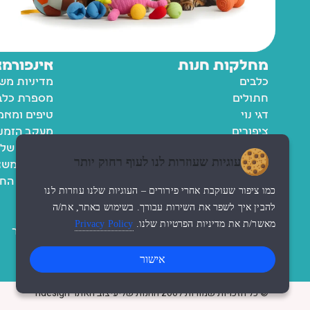
מחלקות חנות
אינפורמצ
כלבים
מדיניות מש
חתולים
מספרת כלבי
דגי נוי
טיפים ומאמ
ציפורים
מעקב הזמנ
מכרסמים
החשבון שלי
עוגיות שעוזרות לנו לעוף רחוק יותר
רשימת משא
מדיניות הח
כמו ציפור שעוקבת אחרי פירורים – העוגיות שלנו עוזרות לנו
תקנון
להבין איך לשפר את השירות עבורך. בשימוש באתר, את/ה
נגישות
מאשר/ת את מדיניות הפרטיות שלנו.
Privacy Policy
צור קשר
אישור
© כל הזכויות שמורות לzoo החנות שלי
עיצוב האתר ndesign