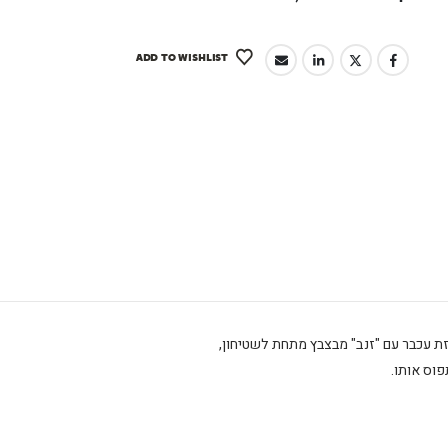
ADD TO WISHLIST
עכבר עם "זנב" מבצבץ מתחת לשטיחון,
וס אותו.