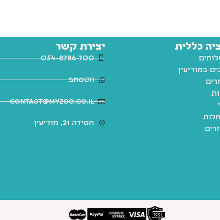
יה כללית
יצירת קשר
לוחים
054-8786-700
ם במודיעין
ווטסאפ
רים
ות
contact@myzoo.co.il
לות
חסידה 21, מודיעין
זרים