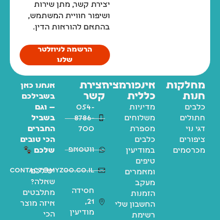
יצירת קשר, מתן שירות
ושיפור חוויית המשתמש,
בהתאם להוראות הדין.
הרשמה לניוזלטר
שלנו
מחלקות
אינפורמציה
יצירת
אנחנו כאן
חנות
כללית
קשר
בשבילכם
כלבים
מדיניות
054-
— וגם
חתולים
משלוחים
8786-
בשביל
דגי נוי
מספרת
700
החברים
ציפורים
כלבים
הכי טובים
ווטסאפ
מכרסמים
במודיעין
שלכם
טיפים
contact@myzoo.co.il
יש לכם
ומאמרים
שאלה?
מעקב
חסידה
מתלבטים
הזמנות
21,
איזה מוצר
החשבון שלי
מודיעין
הכי
רשימת