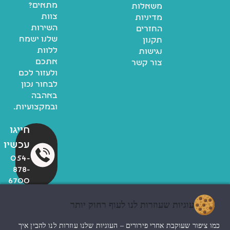
מתאים?
משאלות
צוות
מדיניות
השירות
החזרים
שלנו ישמח
תקנון
ללוות
נגישות
אתכם
צור קשר
ולעזור לכם
לבחור נכון
באהבה
ובמקצועיות.
חייגו
עכשיו
054-
878-
6700
עוגיות שעוזרות לנו לעוף רחוק יותר
© כל הזכויות שמורות לzoo
כמו ציפור שעוקבת אחרי פירורים – העוגיות שלנו עוזרות לנו להבין איך
החנות שלי