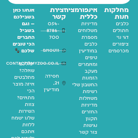
מחלקות
אינפורמציה
יצירת
אנחנו כאן
חנות
כללית
קשר
בשבילכם
כלבים
מדיניות
054-
— וגם
חתולים
משלוחים
8786-
בשביל
דגי נוי
מספרת
700
החברים
ציפורים
כלבים
הכי טובים
ווטסאפ
מכרסמים
במודיעין
שלכם
טיפים
contact@myzoo.co.il
יש לכם
ומאמרים
שאלה?
מעקב
חסידה
מתלבטים
הזמנות
21,
איזה מוצר
החשבון שלי
מודיעין
הכי
רשימת
מתאים?
משאלות
צוות
מדיניות
השירות
החזרים
שלנו ישמח
תקנון
ללוות
נגישות
אתכם
צור קשר