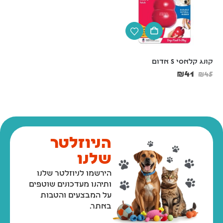
קונג קלאסי S אדום
קונג קלאסי M אדום
₪
60
₪
41
₪
67
₪
45
הניוזלטר
שלנו
הירשמו לניוזלטר שלנו
ותיהנו מעדכונים שוטפים
על המבצעים והטבות
באתר.