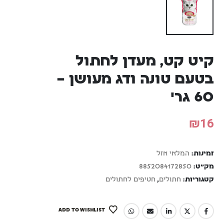
קיט קט, מעדן לחתול
בטעם טונה ודג מעושן –
60 גר'
₪
16
זמינות:
המלאי אזל
מק"ט:
8852084172850
קטגוריות:
חתולים
,
חטיפים לחתולים
ADD TO WISHLIST