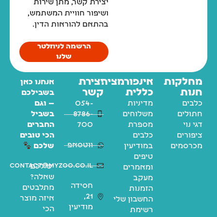
יצירת קשר, מתן שירות
ושיפור חוויית המשתמש,
בהתאם להוראות הדין.
הרשמה לניוזלטר
שלנו
מחלקות
אינפורמציה
יצירת
אנחנו כאן
חנות
כללית
קשר
בשבילכם
כלבים
מדיניות
054-
— וגם
חתולים
משלוחים
8786-
בשביל
דגי נוי
מספרת
700
החברים
ציפורים
כלבים
הכי טובים
ווטסאפ
מכרסמים
במודיעין
שלכם
טיפים
contact@myzoo.co.il
יש לכם
ומאמרים
שאלה?
מעקב
חסידה
מתלבטים
הזמנות
21,
איזה מוצר
החשבון שלי
מודיעין
הכי
רשימת