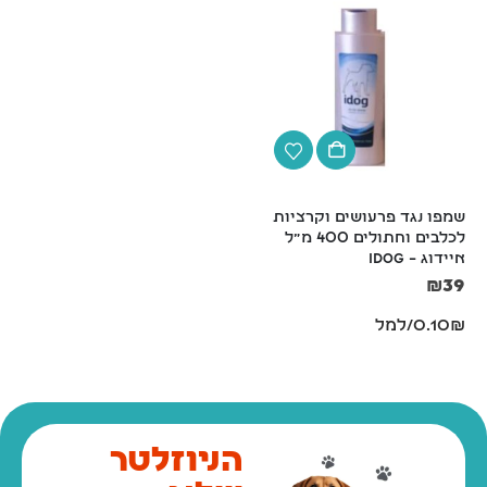
שמפו נגד פרעושים וקרציות 
קערת נירוסטה עם גומי קוטר 
לכלבים וחתולים 400 מ"ל 
16 ס"מ
איידוג – iDog
₪
14
₪
39
0.10₪/למל
הניוזלטר