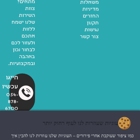
מתאים?
משאלות
צוות
מדיניות
השירות
החזרים
שלנו ישמח
תקנון
ללוות
נגישות
אתכם
צור קשר
ולעזור לכם
לבחור נכון
באהבה
ובמקצועיות.
חייגו
עכשיו
054-
878-
6700
עוגיות שעוזרות לנו לעוף רחוק יותר
© כל הזכויות שמורות לzoo
כמו ציפור שעוקבת אחרי פירורים – העוגיות שלנו עוזרות לנו להבין איך
החנות שלי