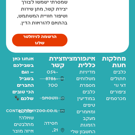
שמסרתי ישמשו לצורך
יצירת קשר, מתן שירות
ושיפור חוויית המשתמש,
בהתאם להוראות הדין.
הרשמה לניוזלטר
שלנו
מחלקות
אינפורמציה
יצירת
אנחנו כאן
חנות
כללית
קשר
בשבילכם
כלבים
מדיניות
054-
— וגם
חתולים
משלוחים
8786-
בשביל
דגי נוי
מספרת
700
החברים
ציפורים
כלבים
הכי טובים
ווטסאפ
מכרסמים
במודיעין
שלכם
טיפים
contact@myzoo.co.il
יש לכם
ומאמרים
שאלה?
מעקב
חסידה
מתלבטים
הזמנות
21,
איזה מוצר
החשבון שלי