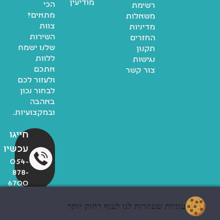
מודיעין
הכי
רשימת
מתאים?
משאלות
צוות
מדיניות
השירות
החזרים
שלנו ישמח
תקנון
ללוות
נגישות
אתכם
צור קשר
ולעזור לכם
לבחור נכון
באהבה
ובמקצועיות.
חייגו
עכשיו
054-
878-
6700
עוגיות שעוזרות לנו לעוף רחוק יותר