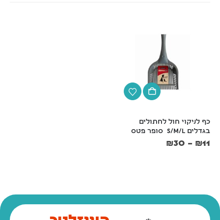
כף לניקוי חול לחתולים 
שירותים סגורים לחתול פתח 
בגדלים S/M/L  סופר פטס
גדול לניקוי מהיר– דגם ARIEL 
TOP FREE
₪
30
–
₪
11
₪
109
₪
119