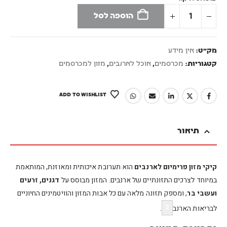
הוספה לסל
מק"ט:
אין מידע
קטגוריות:
מכרסמים
,
אוכל לארנבים
,
מזון למכרסמים
ADD TO WISHLIST
תיאור
קיקי מזון פרימיום לארנבים
הוא תערובת איכותית ומאוזנת, המותאמת
במיוחד לצרכים התזונתיים של ארנבים. המזון מבוסס על
דגנים, זרעים
ועשבי בר
, ומספק תזונה מלאה עם כל אבות המזון והוויטמינים החיוניים
לבריאות הארנב
.
2