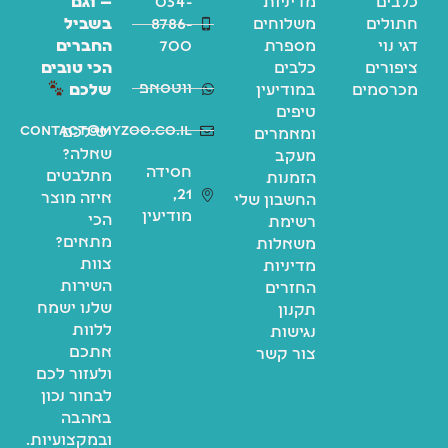
כלבים
מדיניות
054-
— וגם
חתולים
משלוחים
8786-
בשביל
דגי נוי
מספרת
700
החברים
ציפורים
כלבים
הכי טובים
ווטסאפ
מכרסמים
במודיעין
שלכם
טיפים
contact@myzoo.co.il
יש לכם
ומאמרים
שאלה?
מעקב
חסידה
מתלבטים
הזמנות
21,
איזה מוצר
החשבון שלי
מודיעין
הכי
רשימת
מתאים?
משאלות
צוות
מדיניות
השירות
החזרים
שלנו ישמח
תקנון
ללוות
נגישות
אתכם
צור קשר
ולעזור לכם
לבחור נכון
באהבה
ובמקצועיות.