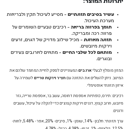
יתרונות המוצר:
עשיר בסיבים תזונתיים
– מסייע לעיכול תקין ולבריאות
מערכת העיכול.
תומך בפרווה בריאה
– רכיבים טבעיים השומרים על
פרווה רכה ומבריקה.
תזונה מאוזנת
– מכיל שילוב מדויק של דגנים, זרעים
וירקות מיובשים.
מותאם לכל שלבי החיים
– מתאים לארנבים צעירים
ובוגרים.
המזון מומלץ לבעלי
ארנבים
המעוניינים לספק לחיית המחמד שלהם את
המיטב. ניתן להשלים את התזונה עם
חציר וירקות טריים
לשמירה על
איזון תזונתי אופטימלי.
רכיבים: תירס, כופתיות אספסת דחוסה, עשב בר, אספסת טרייה, גזר
מיובש, חרוב קצוץ, דגנים וירקות קצוצים כדי להקלה על עיכול, עשבים
ודגנים.
ערך תזונתי: חלבון- 14%, שומן- 1%, סיבים- 20%, אפר- 5.48%, לחות-
12.5%, קלציום- 1%, זרחן- 4.38%, ברזל- 4.78%.