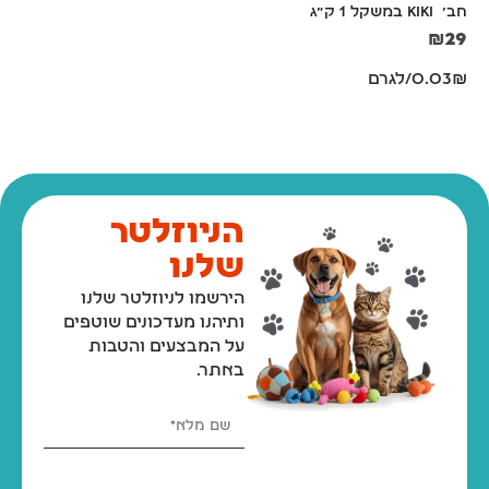
חב'  KIKI במשקל 1 ק"ג
Nature) – מצע נייר משובח 
למכרסמים, לתוכים וחתולים – 
₪
29
מארז 10 או 20 ליטר
0.03₪/לגרם
₪
89
–
₪
55
הניוזלטר
שלנו
הירשמו לניוזלטר שלנו
ותיהנו מעדכונים שוטפים
על המבצעים והטבות
באתר.