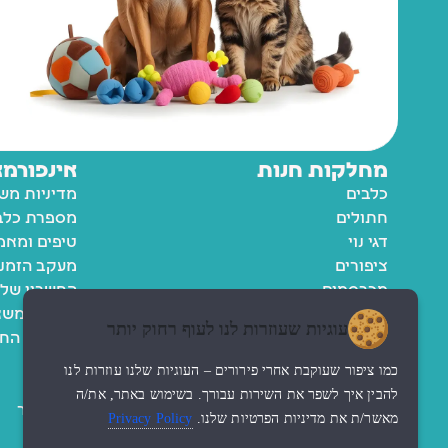
מחלקות חנות
אינפורמצ
כלבים
מדיניות מש
חתולים
מספרת כלבי
דגי נוי
טיפים ומאמ
ציפורים
מעקב הזמנ
מכרסמים
החשבון שלי
רשימת משא
עוגיות שעוזרות לנו לעוף רחוק יותר
מדיניות הח
תקנון
כמו ציפור שעוקבת אחרי פירורים – העוגיות שלנו עוזרות לנו
נגישות
להבין איך לשפר את השירות עבורך. בשימוש באתר, את/ה
צור קשר
מאשר/ת את מדיניות הפרטיות שלנו.
Privacy Policy