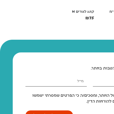
קערת נירוסטה שתיה 4 קוטר 25 ס"מ
במגוון מידו
₪
25
89
–
₪
219
הטבות באתר.
 האתר, ומסכים/ה כי הפרטים שמסרתי ישמשו
להוראות הדין.