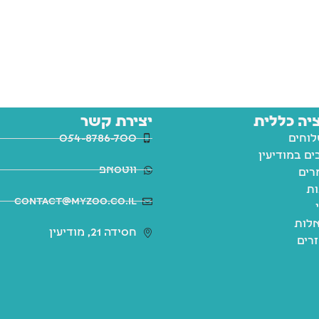
יה כללית
יצירת קשר
לוחים
054-8786-700
ם במודיעין
ווטסאפ
רים
ות
contact@myzoo.co.il
לות
חסידה 21, מודיעין
זרים