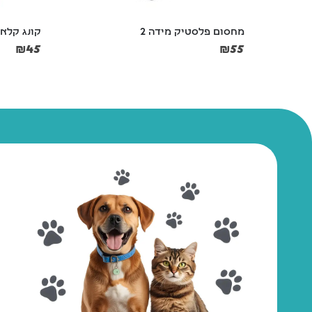
קונג קלאסי S אדום
קערת נירוסט
₪
14
₪
45