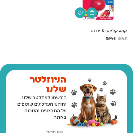
קונג קלאסי S אדום
קונג קלאסי L אדום
₪
71
₪
41
₪
79
₪
45
הניוזלטר
שלנו
הירשמו לניוזלטר שלנו
ותיהנו מעדכונים שוטפים
על המבצעים והטבות
באתר.