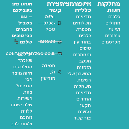
מחלקות
אינפורמציה
יצירת
אנחנו כאן
חנות
כללית
קשר
בשבילכם
כלבים
מדיניות
054-
— וגם
חתולים
משלוחים
8786-
בשביל
דגי נוי
מספרת
700
החברים
ציפורים
כלבים
הכי טובים
ווטסאפ
מכרסמים
במודיעין
שלכם
טיפים
contact@myzoo.co.il
יש לכם
ומאמרים
שאלה?
מעקב
חסידה
מתלבטים
הזמנות
21,
איזה מוצר
החשבון שלי
מודיעין
הכי
רשימת
מתאים?
משאלות
צוות
מדיניות
השירות
החזרים
שלנו ישמח
תקנון
ללוות
נגישות
אתכם
צור קשר
ולעזור לכם