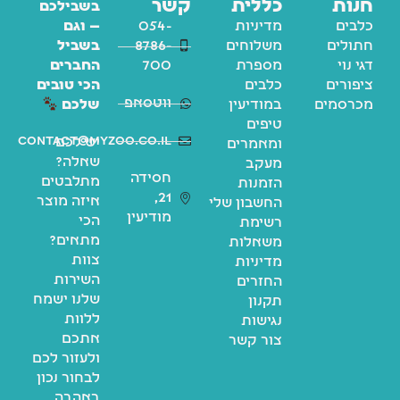
חנות
כללית
קשר
בשבילכם
כלבים
מדיניות
054-
— וגם
חתולים
משלוחים
8786-
בשביל
דגי נוי
מספרת
700
החברים
ציפורים
כלבים
הכי טובים
ווטסאפ
מכרסמים
במודיעין
שלכם
טיפים
contact@myzoo.co.il
יש לכם
ומאמרים
שאלה?
מעקב
חסידה
מתלבטים
הזמנות
21,
איזה מוצר
החשבון שלי
מודיעין
הכי
רשימת
מתאים?
משאלות
צוות
מדיניות
השירות
החזרים
שלנו ישמח
תקנון
ללוות
נגישות
אתכם
צור קשר
ולעזור לכם
לבחור נכון
באהבה