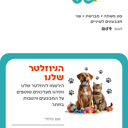
סט משחה + מברשת + שני 
קונג אקסטרים L שחור
אצבעונים לשיניים
₪
85
₪
59
₪
69
הניוזלטר
שלנו
הירשמו לניוזלטר שלנו
ותיהנו מעדכונים שוטפים
על המבצעים והטבות
באתר.