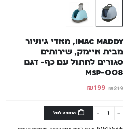
IMAC Maddy, מאדי ג'וניור
מבית איימק, שירותים
סגורים לחתול עם כף- דגם
MSP-008
₪
199
₪
219
הוספה לסל