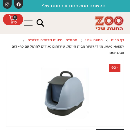
לתוכן
משלוחים חינ
ג שמח ממשפחת זו החנות שלי
0
דף הבית
החנות שלנו
חתולים
,
מיטות שרותים וכלובים
IMAC MADDY, מאדי ג'וניור מבית איימק, שירותים סגורים לחתול עם כף- דגם
MSP-008
-9%