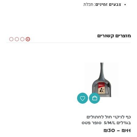
צבעים זמינים:
תכלת
מוצרים קשורים
כף לניקוי חול לחתולים 
מבצע -שירותים סגורים 
בגדלים S/M/L  סופר פטס
לחתול עם גג נפתח + שק חול 
מתגבש 10 ליטר + כף
₪
30
–
₪
11
₪
149
₪
169