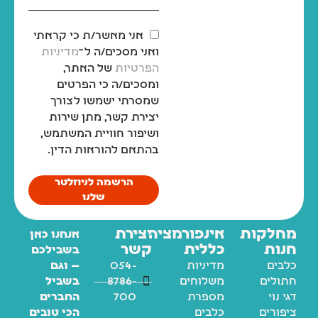
אני מאשר/ת כי קראתי
ואני מסכים/ה ל־
מדיניות
הפרטיות
של האתר,
ומסכים/ה כי הפרטים
שמסרתי ישמשו לצורך
יצירת קשר, מתן שירות
ושיפור חוויית המשתמש,
בהתאם להוראות הדין.
הרשמה לניוזלטר
שלנו
מחלקות
אינפורמציה
יצירת
אנחנו כאן
חנות
כללית
קשר
בשבילכם
כלבים
מדיניות
054-
— וגם
חתולים
משלוחים
8786-
בשביל
דגי נוי
מספרת
700
החברים
ציפורים
כלבים
הכי טובים