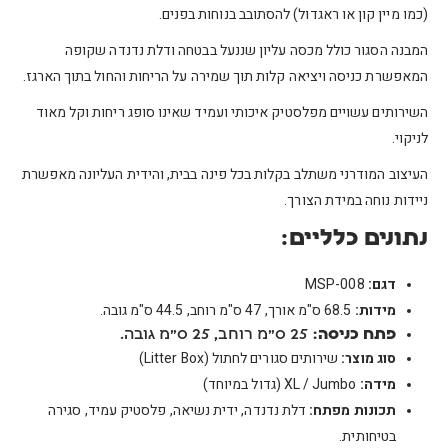
(כמו מיין קון או ראגדול) להסתובב בנוחות בפנים.
המבנה הסגור כולל מכסה עליון שננעל בבטחה ודלת נדנדה שקופה
המאפשרת כניסה ויציאה קלות תוך שמירה על הריחות והחול בתוך הארגז.
השירותים עשויים מפלסטיק איכותי ועמיד שאינו סופג ריחות וקל מאוד
לניקוי.
העיצוב המודרני משתלב בקלות בכל פינה בבית, והידית העליונה מאפשרת
ניידות נוחה במידת הצורך.
נתונים כלליים:
דגם:
MSP-008
מידות:
68.5 ס"מ אורך, 47 ס"מ רוחב, 44.5 ס"מ גובה.
פתח כניסה:
25 ס"מ רוחב, 25 ס"מ גובה.
סוג מוצר:
שירותים סגורים לחתול (Litter Box)
מידה:
XL / Jumbo (גדול במיוחד)
תכונות מפתח:
דלת נדנדה, ידית נשיאה, פלסטיק עמיד, סגירה
בטיחותית.