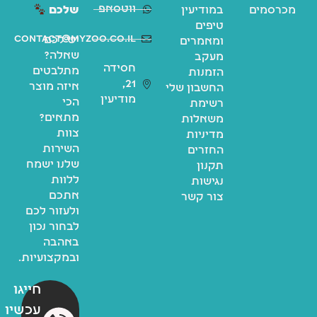
ווטסאפ
מכרסמים
במודיעין
שלכם
טיפים
contact@myzoo.co.il
יש לכם
ומאמרים
שאלה?
מעקב
חסידה
מתלבטים
הזמנות
21,
איזה מוצר
החשבון שלי
מודיעין
הכי
רשימת
מתאים?
משאלות
צוות
מדיניות
השירות
החזרים
שלנו ישמח
תקנון
ללוות
נגישות
אתכם
צור קשר
ולעזור לכם
לבחור נכון
באהבה
ובמקצועיות.
חייגו
עכשיו