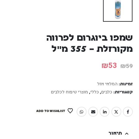
שמפו ביוגרום לפרווה
מקורזלת – 355 מ"ל
₪
53
₪
59
זמינות:
המלאי אזל
קטגוריות:
כלבים
,
כללי
,
מוצרי טיפוח לכלבים
ADD TO WISHLIST
תיאור