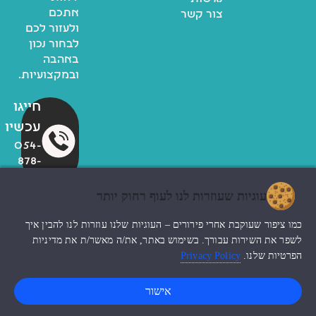
אתכם
צור קשר
ולעזור לכם
לבחור נכון
באהבה
ובמקצועיות.
חייגו
עכשיו
054-
878-
6700
עוגיות שעוזרות לנו לעוף רחוק יותר
כמו ציפור שעוקבת אחרי פירורים – העוגיות שלנו עוזרות לנו להבין איך
© כל הזכויות שמורות לzoo
לשפר את השירות עבורך. בשימוש באתר, את/ה מאשר/ת את מדיניות
החנות שלי
עיצוב האתר ndesign
הפרטיות שלנו.
Privacy Policy
0
אישור