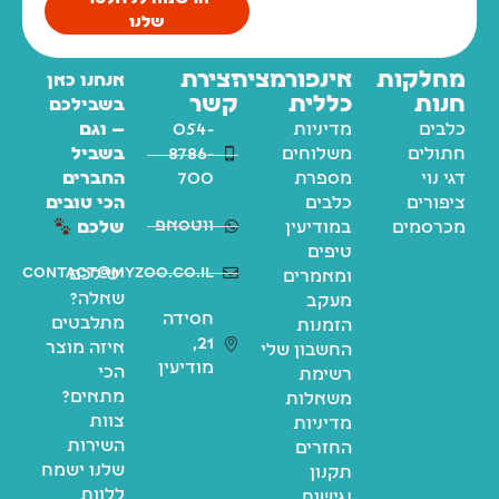
שלנו
מחלקות
אינפורמציה
יצירת
אנחנו כאן
חנות
כללית
קשר
בשבילכם
כלבים
מדיניות
054-
— וגם
חתולים
משלוחים
8786-
בשביל
דגי נוי
מספרת
700
החברים
ציפורים
כלבים
הכי טובים
ווטסאפ
מכרסמים
במודיעין
שלכם
טיפים
contact@myzoo.co.il
יש לכם
ומאמרים
שאלה?
מעקב
חסידה
מתלבטים
הזמנות
21,
איזה מוצר
החשבון שלי
מודיעין
הכי
רשימת
מתאים?
משאלות
צוות
מדיניות
השירות
החזרים
שלנו ישמח
תקנון
ללוות
נגישות