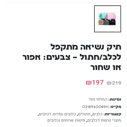
תיק נשיאה מתקפל
לכלב/חתול – צבעים: אפור
או שחור
₪
197
₪
219
זמינות:
המלאי אזל
מק"ט:
021896008911
קטגוריות:
כלבים
,
חתולים
,
כלובים וגדרות לכלבים
,
מוצרי טיפוח לכלבים
,
מיטות שרותים וכלובים