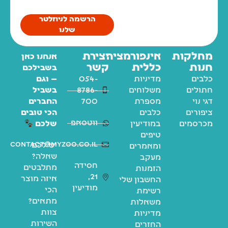
הרשמה לניוזלטר
שלנו
מחלקות
אינפורמציה
יצירת
אנחנו כאן
חנות
כללית
קשר
בשבילכם
כלבים
מדיניות
054-
— וגם
חתולים
משלוחים
8786-
בשביל
דגי נוי
מספרת
700
החברים
ציפורים
כלבים
הכי טובים
ווטסאפ
מכרסמים
במודיעין
שלכם
טיפים
contact@myzoo.co.il
יש לכם
ומאמרים
שאלה?
מעקב
חסידה
מתלבטים
הזמנות
21,
איזה מוצר
החשבון שלי
מודיעין
הכי
רשימת
מתאים?
משאלות
צוות
מדיניות
השירות
החזרים