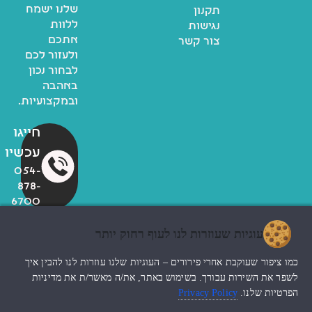
שלנו ישמח
תקנון
ללוות
נגישות
אתכם
צור קשר
ולעזור לכם
לבחור נכון
באהבה
ובמקצועיות.
חייגו
עכשיו
054-
878-
6700
עוגיות שעוזרות לנו לעוף רחוק יותר
© כל הזכויות שמורות לzoo
כמו ציפור שעוקבת אחרי פירורים – העוגיות שלנו עוזרות לנו להבין איך
החנות שלי
עיצוב האתר ndesign
לשפר את השירות עבורך. בשימוש באתר, את/ה מאשר/ת את מדיניות
הפרטיות שלנו.
Privacy Policy