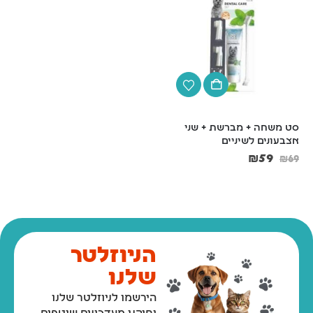
סט משחה + מברשת + שני 
קונג לגורים M
אצבעונים לשיניים
₪
54
₪
60
₪
59
₪
69
הניוזלטר
שלנו
הירשמו לניוזלטר שלנו