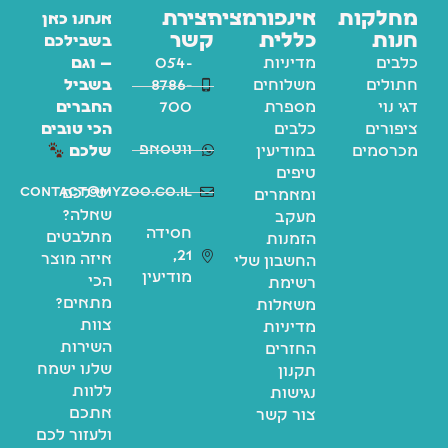
מחלקות
אינפורמציה
יצירת
אנחנו כאן
חנות
כללית
קשר
בשבילכם
כלבים
מדיניות
054-
— וגם
חתולים
משלוחים
8786-
בשביל
דגי נוי
מספרת
700
החברים
ציפורים
כלבים
הכי טובים
ווטסאפ
מכרסמים
במודיעין
שלכם
טיפים
contact@myzoo.co.il
יש לכם
ומאמרים
שאלה?
מעקב
חסידה
מתלבטים
הזמנות
21,
איזה מוצר
החשבון שלי
מודיעין
הכי
רשימת
מתאים?
משאלות
צוות
מדיניות
השירות
החזרים
שלנו ישמח
תקנון
ללוות
נגישות
אתכם
צור קשר
ולעזור לכם