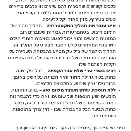
ללעיסה ומעודד כלבים שיש להם לסתות בעייתיות,
כלבים קשישים שחסרות להם שיניים או כלבים בריאים
אך בררניים במיוחד לאכול ממנו ללא כל קושי. הוא
טעים בטירוף, מזין מאוד וקל ללעיסה.
אינו עובר את תהליך האקסטרוזיה
– תהליך מהיר של
חימום וייבוש בטמפרטורות גבוהות שעוברים רוב
המזונות היבשים והוא יכול לפגוע באיכות חומרי הגלם –
ראו בדף המאמרים שלנו הסבר מפורט על תהליך זה.
תהליך הייצור של ביל ג’ק מסייע בהבטחת השמירה על
הערכים התזונתיים של רכיביו כמו גם על רמת הטעימות
וקלות הפיצוח שלו.
רכיב בשרי טרי שלא עבר הקפאה
– בכל שק ישנה
כמות בשר גדולה מאוד והיא מצוינת על השק באופן
ברור וגלוי ואין שימוש בחלבונים חלופיים.
ללא תוספת שומן מעובד משום סוג –
ברוב המזונות
היבשים ישנן תוספות של שומנים, זאת כדי להגביר את
רמת הטעימות. בשל תהליך הייצור של ביל ג’ק ובשל
כמות הבשר הכל כך גבוהה שבו – אין צורך בתוספות
שומניות אלו.
רכיבים עיקריים: עוף (איברים בלבד, מקור לארג'ינין), תירס טחון, עוף,