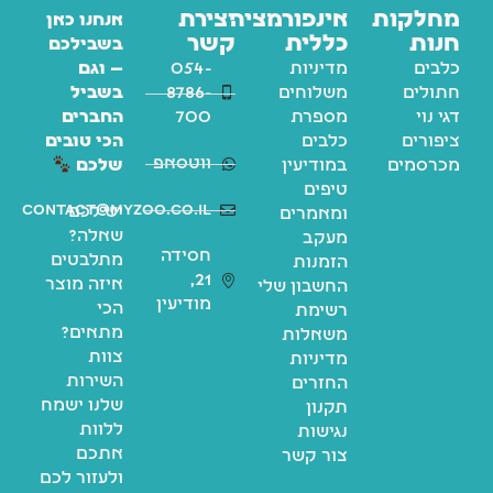
מחלקות
אינפורמציה
יצירת
אנחנו כאן
חנות
כללית
קשר
בשבילכם
כלבים
מדיניות
054-
— וגם
חתולים
משלוחים
8786-
בשביל
דגי נוי
מספרת
700
החברים
ציפורים
כלבים
הכי טובים
ווטסאפ
מכרסמים
במודיעין
שלכם
טיפים
contact@myzoo.co.il
יש לכם
ומאמרים
שאלה?
מעקב
חסידה
מתלבטים
הזמנות
21,
איזה מוצר
החשבון שלי
מודיעין
הכי
רשימת
מתאים?
משאלות
צוות
מדיניות
השירות
החזרים
שלנו ישמח
תקנון
ללוות
נגישות
אתכם
צור קשר
ולעזור לכם