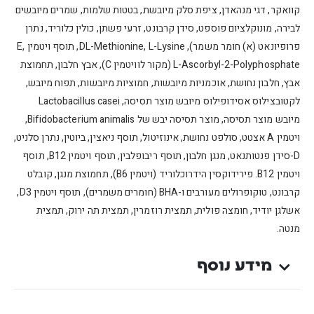
קוואקר, דגי מנהאדן, ציפת סלק מיובשת, בטטות שלמות, שמרים מיובשים
לבירה, מונוקלציום פוספט, סידן קרבונט, זרעי פשתן, כולין כלוריד, נתרן
פרופיונאט (א) חומר משמר), DL-Methionine, L-Lysine, תוסף ויטמין E,
L-Ascorbyl-2-Polyphosphate (מקור לוויטמין C), אבץ חלבון, תחמוצת
אבץ, חלבון נחושת, אוכמניות מיובשות, חמוציות מיובשות, תפוח מיובש,
לקטובצילוס אסידופילוס מיובש מוצר תסיסה, Lactobacillus casei
מיובש מוצר תסיסה, מוצר תסיסה יבש של Bifidobacterium animalis,
ויטמין A אצטט, סולפט נחושת, אינוזיטול, תוסף ניאצין, ביוטין, נתרן סלניט,
D-סידן פנטותנאט, מנגן חלבון, תוסף ריבופלבין, תוסף ויטמין B12, תוסף
ויטמין B12. פירידוקסין הידרוכלוריד (ויטמין B6), תחמוצת מנגן, קובלט
קרבונט, טוקופרולים מעורבים ו-BHA (חומרים משמרים), תוסף ויטמין D3,
אשלגן יודיד, חומצה פולית, תמצית רוזמרין, תמצית תה ירוק, תמצית
מנטה.
מידע נוסף