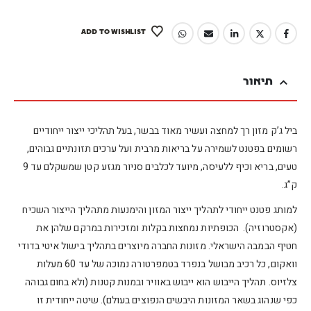
ADD TO WISHLIST
תיאור
ביל ג’ק מזון רך למחצה ועשיר מאוד בבשר, בעל תהליכי ייצור ייחודיים
רשומים בפטנט לשמירה על בריאות מרבית ועל ערכים תזונתיים גבוהים,
טעים, בריא וכיף ללעיסה, מיועד לכלבים סניור מגזע קטן שמשקלם עד 9
ק”ג.
למותג פטנט ייחודי לתהליך ייצור המזון והימנעות מתהליך הייצור השכיח
(אקסטרוזיה). הכופתיות נמחצות בקלות ומזכירות במרקם שלהן את
חטיף הבמבה הישראלי. מזונות החברה מיוצרים בתהליך בישול איטי בדודי
וואקום, כל רכיב מבושל בנפרד בטמפרטורה נמוכה של עד 60 מעלות
צלזיוס. תהליך הייבוש הוא ייבוש באוויר ובמנות קטנות (ולא בחום גבוהה
כפי שנהוג בשאר המזונות היבשים הנפוצים בעולם). שיטה ייחודית זו