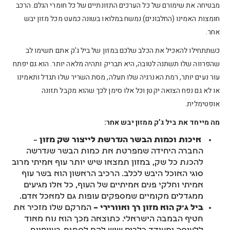
מבטיחה את שימורם של כל הערכים התזונתיים של כל חומרי הגלם. הרכב
חומצות האמינו (החלבונים) נמשח במלואו בשונה כמעט מכל מזון יבש
אחר.
כשתתחילו להאכיל את הכלב שלכם במזון של ביל ג'ק אתם תשימו לב
שהפרווה שלו תשתנה לטובה, היא תבריק ותהיה מלאה יותר. הוא גם יפתח
עור נעים יותר, רמת האנרגיה שלו תעלה, מסת השריר שלו תגדל ותאמינו
או לא גם נפח הצואה יקטן וכל אלו סימן לכך שהוא מקבל תזונה
אופטימלית.
מה מייחד את ביל ג’ק ממזון יבש אחר:
איכות וכמות הבשר הנדרשת לייצור שק מזון
–
החברה היחידה שמפרטת את כמות הבשר שנדרשה
להכנת כל שק, במזון תמצאו שיש יותר עוף אמיתי מרוב
סוגי האוכל היבש לכלב. הרכיב הראשון הוא בשר עוף
אמיתי וחלקי פנים אמיתיים של העוף, כל אלו מגיעים
ממגדלים מקומיים שמספקים עופות גם למאכל אדם.
ביל ג’ק הוא מזון רך ואוורירי –
המרקם שלו מזכיר את
חטיף הבמבה הישראלי. כתוצאה מכך הוא נוח מאוד