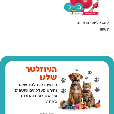
קונג קלאסי M אדום
קערת נירוסטה עם גומי קוטר 
16 ס"מ
₪
67
₪
14
הניוזלטר
שלנו
הירשמו לניוזלטר שלנו
ותיהנו מעדכונים שוטפים
על המבצעים והטבות
באתר.