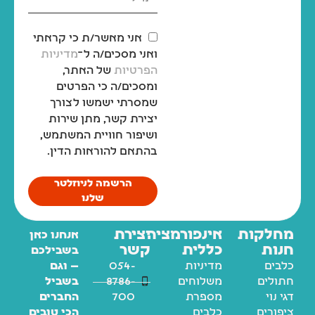
אני מאשר/ת כי קראתי
ואני מסכים/ה ל־
מדיניות
הפרטיות
של האתר,
ומסכים/ה כי הפרטים
שמסרתי ישמשו לצורך
יצירת קשר, מתן שירות
ושיפור חוויית המשתמש,
בהתאם להוראות הדין.
הרשמה לניוזלטר
שלנו
מחלקות
אינפורמציה
יצירת
אנחנו כאן
חנות
כללית
קשר
בשבילכם
כלבים
מדיניות
054-
— וגם
חתולים
משלוחים
8786-
בשביל
דגי נוי
מספרת
700
החברים
ציפורים
כלבים
הכי טובים