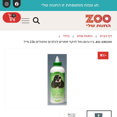
לתוכן
משלוחים חינ
ג שמח ממשפחת זו החנות שלי
0
דף הבית
החנות שלנו
כללי
BIO-GROOM, ביו גרום נוזל לניקוי אוזניים לכלבים וחתולים 236 מ"ל
-8%