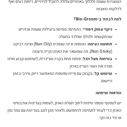
הצטברות שעווה ולכלוך באוזניים עלולה להוביל לגירויים, ריחות רעים ואף
לדלקות כואבות.
למה לבחור ב-Bio-Groom?
ניקוי עמוק ויסודי:
התמיסה ממיסה ביעילות שעוות אוזניים
שהתקשתה ולכלוך שנלכד בתעלה.
תחושה נעימה:
הנוסחה אינה שומנית (Non-Oily) ואינה דביקה
(Non-Sticky), מה שמשאר את האוזן נקייה ורעננה.
בטיחות מעל הכל:
פותח תחת בקרה וטרינרית, לשימוש קבוע ואינו
מגרה את העור העדין באוזן.
שימוש קל:
בקבוק עם פיית טפטפת המאפשר דיוק מירבי בזמן
היישום.
הוראות שימוש:
יש לטפטף מספר טיפות לתוך תעלת האוזן, לעסות בעדינות את בסיס
האוזן כדי לעזור לתמיסה להתפשט, ולאחר מכן לנגב בעדינות עם צמר גפן
או פד גזה נקי.