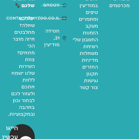
ווטסאפ
מכרסמים
במודיעין
שלכם
טיפים
contact@myzoo.co.il
יש לכם
ומאמרים
שאלה?
מעקב
חסידה
מתלבטים
הזמנות
21,
איזה מוצר
החשבון שלי
מודיעין
הכי
רשימת
מתאים?
משאלות
צוות
מדיניות
השירות
החזרים
שלנו ישמח
תקנון
ללוות
נגישות
אתכם
צור קשר
ולעזור לכם
לבחור נכון
באהבה
ובמקצועיות.
חייגו
עכשיו