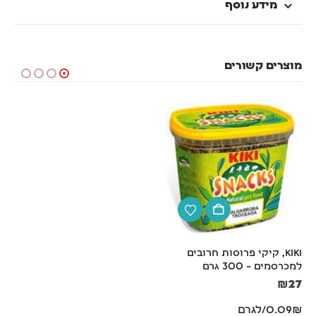
מידע נוסף
מוצרים קשורים
KIKI, קיקי פרוסות חרובים 
באק טו נייצר (Back-2-
למכרסמים – 300 גרם
Nature) – מצע נייר משובח 
למכרסמים, לתוכים וחתולים – 
₪
27
מארז 10 או 20 ליטר
0.09₪/לגרם
₪
89
–
₪
55