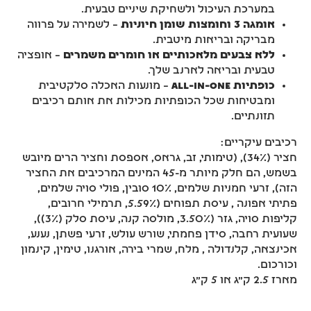
במערכת העיכול ולשחיקת שיניים טבעית.
אומגה 3 וחומצות שומן חיוניות
– לשמירה על פרווה
מבריקה ובריאות מיטבית.
ללא צבעים מלאכותיים או חומרים משמרים
– אופציה
טבעית ובריאה לארנב שלך.
כופתיות All-in-One
– מונעות האכלה סלקטיבית
ומבטיחות שכל הכופתיות מכילות את אותם רכיבים
תזונתיים.
רכיבים עיקריים:
חציר (34%), (טימותי, זב, גראס, אספסת וחציר הרים מיובש
בשמש, הם חלק מיותר מ-45 המינים המרכיבים
את החציר
הזה), זרעי חמניות שלמים, 10% סובין, פולי סויה שלמים,
פתיתי אפונה , עיסת תפוחים (5.59%, תרמילי חרובים,
קליפות סויה, גזר (3.50%, מולסה קנה, עיסת סלק (3%)),
שעועית רחבה, סידן פחמתי, שורש עולש, זרעי פשתן, נענע,
אכינצאה, קלנדולה , מלח, שמרי בירה, אורגנו, טימין, קינמון
וכורכום.
מארז 2.5 ק"ג או 5 ק"ג