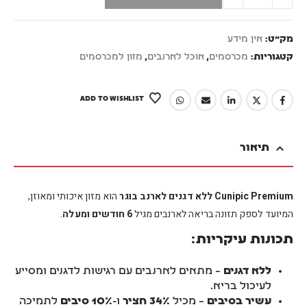
מק"ט:
אין מידע
קטגוריות:
מכרסמים
,
אוכל לארנבים
,
מזון למכרסמים
ADD TO WISHLIST
תיאור
Cunipic Premium ללא דגנים לארנב בוגר
הוא מזון איכותי ומאוזן,
המיועד לספק תזונה בריאה לארנבים מגיל
6 חודשים ומעלה
.
תכונות עיקריות:
ללא דגנים
– מתאים לארנבים עם רגישות לדגנים ומסייע
לעיכול בריא.
עשיר בסיבים
– מכיל
34% חציר
ו-
10% סיבים
לתמיכה