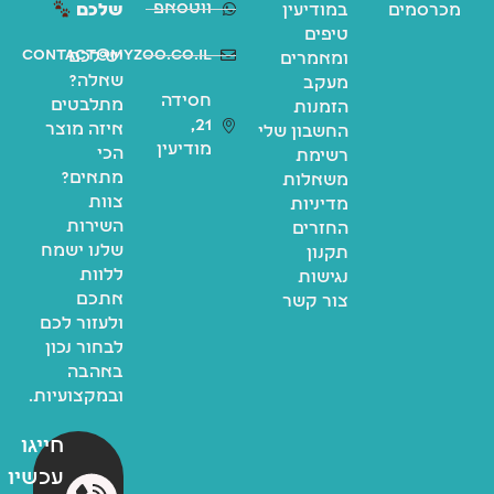
ווטסאפ
מכרסמים
במודיעין
שלכם
טיפים
contact@myzoo.co.il
יש לכם
ומאמרים
שאלה?
מעקב
חסידה
מתלבטים
הזמנות
21,
איזה מוצר
החשבון שלי
מודיעין
הכי
רשימת
מתאים?
משאלות
צוות
מדיניות
השירות
החזרים
שלנו ישמח
תקנון
ללוות
נגישות
אתכם
צור קשר
ולעזור לכם
לבחור נכון
באהבה
ובמקצועיות.
חייגו
עכשיו