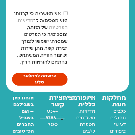
אני מאשר/ת כי קראתי
ואני מסכים/ה ל־
מדיניות
הפרטיות
של האתר,
ומסכים/ה כי הפרטים
שמסרתי ישמשו לצורך
יצירת קשר, מתן שירות
ושיפור חוויית המשתמש,
בהתאם להוראות הדין.
הרשמה לניוזלטר
שלנו
מחלקות
אינפורמציה
יצירת
אנחנו כאן
חנות
כללית
קשר
בשבילכם
כלבים
מדיניות
054-
— וגם
חתולים
משלוחים
8786-
בשביל
דגי נוי
מספרת
700
החברים
ציפורים
כלבים
הכי טובים