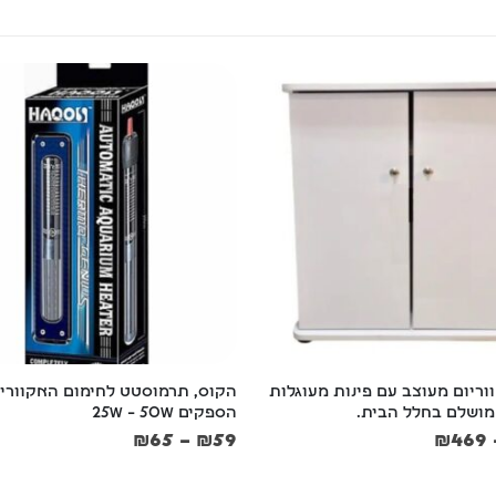
מוסטט לחימום האקווריום – 
סרטן דקורטיבי לאקווריום ולטרריו
5.5*5*9 ס"מ
₪
25
₪
6
₪
28