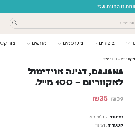
ת זו החנות שלי
וי
ציפורים
מכרסמים
מותגים
צור קש
DAJANA, דג'נה אוידימול
לאקווריום – 100 מ"ל.
₪
35
₪
39
זמינות:
המלאי אזל
קטגוריה:
דגי נוי