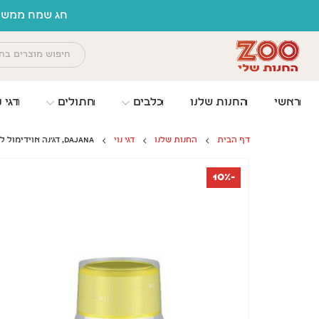
לתוכן
חג שמח ממשפח
ראשי
החנות שלנו
כלבים
חתולים
דגי נ
דף הבית
החנות שלנו
דגי נוי
DAJANA, דג'נה אוידימול לאקווריום – 100 מ"ל.
-10%