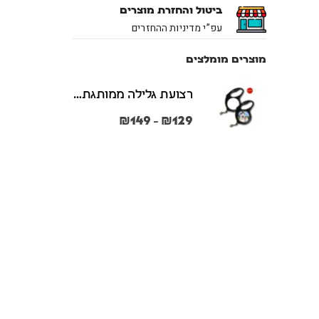
ביטול והחזרת מוצרים
עפ”י מדיניות ההחזרים
מוצרים מומלצים
רצועת גלילה ממותגת משני הצדדים צבע שחור במידות S + M
₪
149
₪
129
–