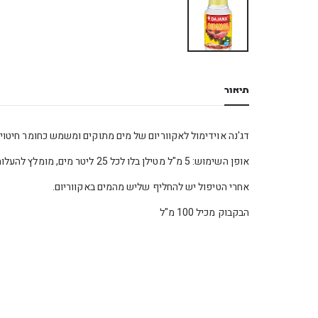
תיאור
דג'נה אוידימול לאקווריום של מים מתוקים ומשמש כחומר חיטוי יע
אופן השימוש: 5 מ"ל מטילן בלו לכל 25 ליטר מים, מומלץ להעלות את טמפרטורת המים ב 2 עד 3 מעלות, לכבות את הפילטר והתאורה ולהגביר את עוצמת בועות החמצן באקווריום.
אחרי הטיפול יש להחליף שליש מהמים באקווריום.
הבקבוק מכיל 100 מ"ל