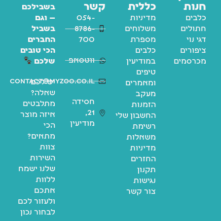
חנות
כללית
קשר
בשבילכם
כלבים
מדיניות
054-
— וגם
חתולים
משלוחים
8786-
בשביל
דגי נוי
מספרת
700
החברים
ציפורים
כלבים
הכי טובים
ווטסאפ
מכרסמים
במודיעין
שלכם
טיפים
contact@myzoo.co.il
יש לכם
ומאמרים
שאלה?
מעקב
חסידה
מתלבטים
הזמנות
21,
איזה מוצר
החשבון שלי
מודיעין
הכי
רשימת
מתאים?
משאלות
צוות
מדיניות
השירות
החזרים
שלנו ישמח
תקנון
ללוות
נגישות
אתכם
צור קשר
ולעזור לכם
לבחור נכון