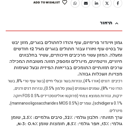
ADD TO WISHLIST
תיאור
גמון אינדור פרימיום, עוף והודו לחתולים בוגרים, מזון יבש
על בסיס עוף ואורז עבור חתולים בוגרים מגיל 12 חודשים
ומעלה. המזון עשוי מרכיבים איכותיים, עשיר בחלבונים
חיוניים, וויטמינים, מינרלים ומספק תזונה משובחת המכילה
ערכים תזונתיים התומכים בבריאות הפיזית ובעל טעימות
מצוינת ונעכלות גבוהה.
רכיבים: דגנים (אורז 4%), נגזרות בשר ובעלי חיים (בשר עוף טרי 8%, בשר
הודו טרי 8%), שמנים ושומנים (שמן סלמון 0.5%), נגזרות דגים ודגים,
ירקות, נגזרות ממוצא צמחי (פרוקטו-אוליגוסכרידים FOS 0.5% ויוקה
schidigera 0.1%), שמרים (mannanooligosaccharides MOS 0.5%),
מינרלים.
ערך תזונתי: חלבון גולמי: 32%, סיבים גולמיים: 2.5%, שומן
גולמי: 13%, אפר גולמי: 8.5%, חומצות שומן n-3: 0.4%,