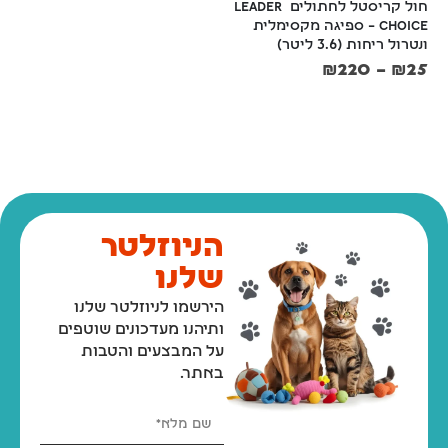
חול קריסטל לחתולים Leader 
שירותים סגורים לחתול + 
Choice – ספיגה מקסימלית 
פילטר וכף + דלת עליונה 
ונטרול ריחות (3.6 ליטר)
נפתחת  בצבעים כחול, בז', 
ורוד, ירוק בהיר, גודל 
₪
220
–
₪
25
57*39*38 גובה
₪
109
הניוזלטר
שלנו
הירשמו לניוזלטר שלנו
ותיהנו מעדכונים שוטפים
על המבצעים והטבות
באתר.