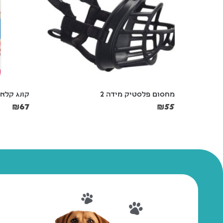
קונג קלאסי M אדום
קערת נירוסט
₪
14
₪
67