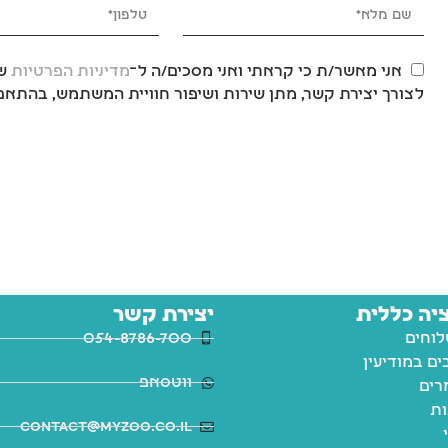
אני מאשר/ת כי קראתי ואני מסכים/ה ל־
מדיניות הפרטיות
של
לצורך יצירת קשר, מתן שירות ושיפור חוויית המשתמש, בהתאם 
יה כללית
יצירת קשר
לוחים
054-8786-700
ם במודיעין
ווטסאפ
רים
ות
contact@myzoo.co.il