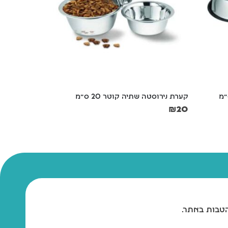
קערת נירוסטה שתיה 4 קוטר 25 ס"מ
קמון מסרק מתיר
₪
55
₪
25
הטבות באתר.