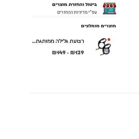
ביטול והחזרת מוצרים
עפ”י מדיניות ההחזרים
מוצרים מומלצים
רצועת גלילה ממותגת משני הצדדים צבע שחור במידות S + M
₪
149
₪
129
–