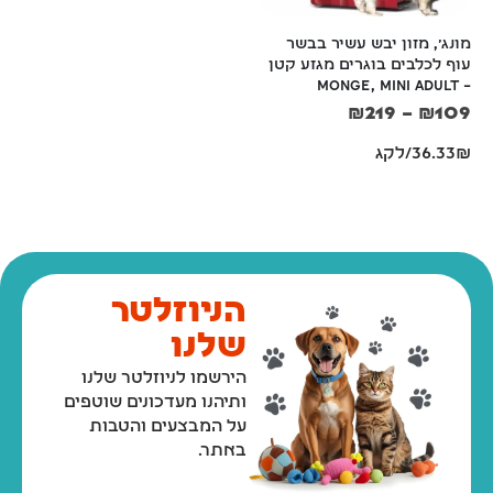
מונג', מזון יבש לגורים וכלבים 
מונג', מזון יבש עשיר בבשר 
ן 
צעירים מכל הגזעים, בשר 
עוף לכלבים מבוגרים מגזע 
כבש ואורז – Monge, Lamb 
קטן 3 ק"ג – Monge, Mini 
Senior Rich in Chicken
with Rice
₪
109
₪
289
–
₪
99
39.60₪/לקג
36.33₪/לקג
הניוזלטר
שלנו
הירשמו לניוזלטר שלנו
ותיהנו מעדכונים שוטפים
על המבצעים והטבות
באתר.