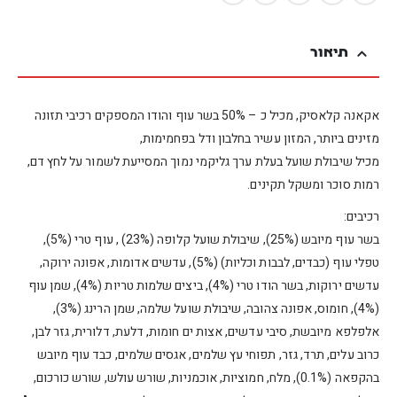
תיאור
אקאנה קלאסיק, מכיל כ – 50% בשר עוף והודו המספקים רכיבי תזונה
מזינים ביותר, המזון עשיר בחלבון ודל בפחמימות,
מכיל שיבולת שועל בעלת ערך גליקמי נמוך המסייעת לשמור על לחץ דם,
רמות סוכר ומשקל תקינים.
רכיבים:
בשר עוף מיובש (25%), שיבולת שועל קלופה (23%) , עוף טרי (5%),
טפלי עוף (כבדים, לבבות וכליות) (5%), עדשים אדומות, אפונה ירוקה,
עדשים ירוקות, בשר הודו טרי (4%), ביצים שלמות טריות (4%), שמן עוף
(4%), חומוס, אפונה צהובה, שיבולת שועל שלמה, שמן הרינג (3%),
אלפלפא מיובשת, סיבי עדשים, אצות ים חומות, דלעת, דלורית, גזר לבן,
כרוב עלים, תרד, גזר, תפוחי עץ שלמים, אגסים שלמים, כבד עוף מיובש
בהקפאה (0.1%), מלח, חמוציות, אוכמניות, שורש עולש, שורש כורכום,