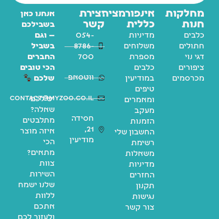
מחלקות
אינפורמציה
יצירת
אנחנו כאן
חנות
כללית
קשר
בשבילכם
כלבים
מדיניות
054-
— וגם
חתולים
משלוחים
8786-
בשביל
דגי נוי
מספרת
700
החברים
ציפורים
כלבים
הכי טובים
ווטסאפ
מכרסמים
במודיעין
שלכם
טיפים
contact@myzoo.co.il
יש לכם
ומאמרים
שאלה?
מעקב
חסידה
מתלבטים
הזמנות
21,
איזה מוצר
החשבון שלי
מודיעין
הכי
רשימת
מתאים?
משאלות
צוות
מדיניות
השירות
החזרים
שלנו ישמח
תקנון
ללוות
נגישות
אתכם
צור קשר
ולעזור לכם