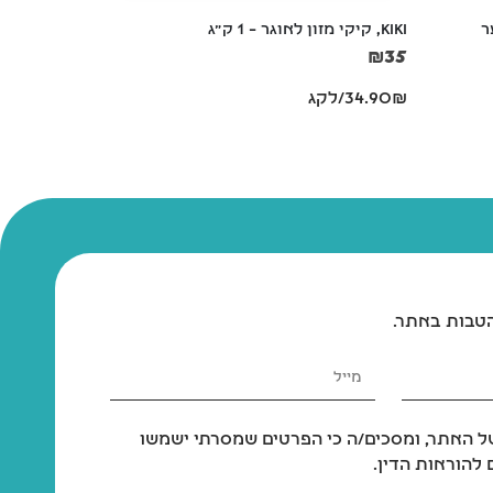
  
KIKI, קיקי מזון לאוגר – 1 ק"ג
בקבוק שתייה למ
₪
35
₪
35
34.90₪/לקג
הטבות באתר.
 האתר, ומסכים/ה כי הפרטים שמסרתי ישמשו
להוראות הדין.