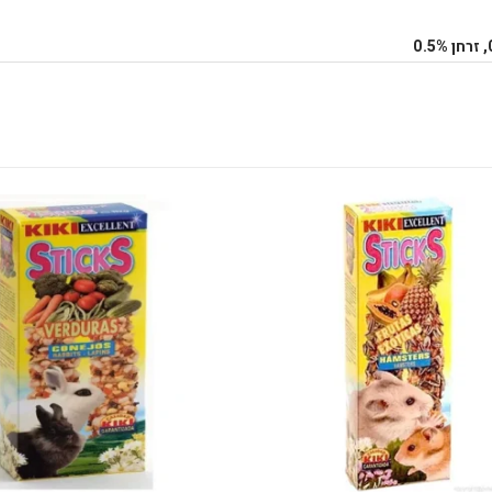
זרחן
0.5%