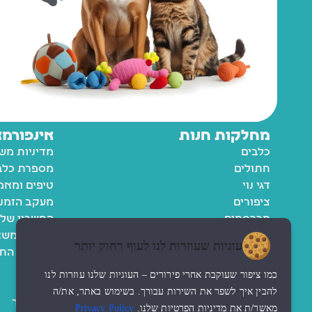
מחלקות חנות
אינפורמצ
כלבים
מדיניות מש
חתולים
מספרת כלבי
דגי נוי
טיפים ומאמ
ציפורים
מעקב הזמנ
מכרסמים
החשבון שלי
רשימת משא
עוגיות שעוזרות לנו לעוף רחוק יותר
מדיניות הח
תקנון
כמו ציפור שעוקבת אחרי פירורים – העוגיות שלנו עוזרות לנו
נגישות
להבין איך לשפר את השירות עבורך. בשימוש באתר, את/ה
צור קשר
מאשר/ת את מדיניות הפרטיות שלנו.
Privacy Policy