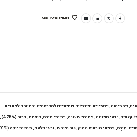
ADD TO WISHLIST
נים,
פחמימות,
ויטמינים ומינרלים שחיוניים למכרסמים ובמיוחד לאוגרים.
ל קלופה,
זרעי חמניות,
פתיתי שעורה,
פתיתי תירס,
כוסמת,
חרוב (4,25%),
נים,
תִירָס,
פתיתי תורמוס מתוק,
גזר מיובש,
זרעי דלעת,
תמצית יוקה (0,01%)