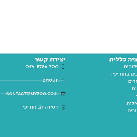
יה כללית
יצירת קשר
לוחים
054-8786-700
ם במודיעין
ווטסאפ
רים
ות
contact@myzoo.co.il
לות
חסידה 21, מודיעין
זרים