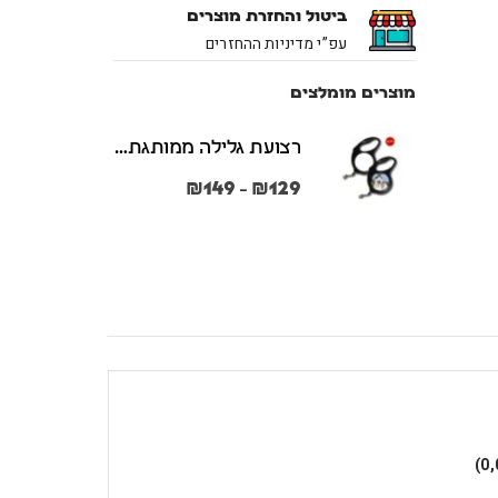
ביטול והחזרת מוצרים
עפ”י מדיניות ההחזרים
מוצרים מומלצים
רצועת גלילה ממותגת משני הצדדים צבע שחור במידות S + M
₪
149
₪
129
–