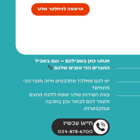
הרשמה לניוזלטר שלנו
אנחנו כאן בשבילכם — וגם בשביל
החברים הכי טובים שלכם
יש לכם שאלה? מתלבטים איזה מוצר הכי
מתאים?
צוות השירות שלנו ישמח ללוות אתכם
ולעזור לכם לבחור נכון באהבה
ובמקצועיות.
חייגו עכשיו
054-878-6700