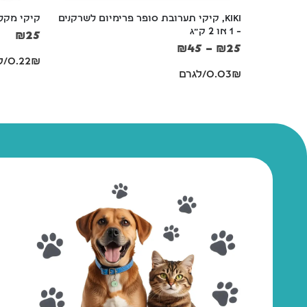
KIKI, קיקי תערובת סופר פרימיום לשרקנים 
קיקי מקלות
– 1 או 2 ק"ג
₪
25
₪
45
–
₪
25
0.22₪/לגרם
0.03₪/לגרם