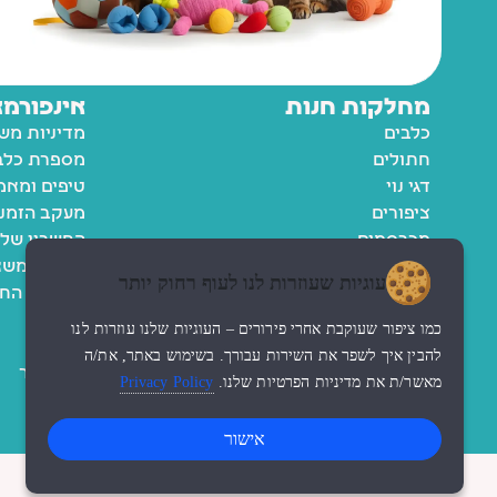
מחלקות חנות
אינפורמצ
כלבים
מדיניות מש
חתולים
מספרת כלבי
דגי נוי
טיפים ומאמ
ציפורים
מעקב הזמנ
מכרסמים
החשבון שלי
רשימת משא
עוגיות שעוזרות לנו לעוף רחוק יותר
מדיניות הח
תקנון
כמו ציפור שעוקבת אחרי פירורים – העוגיות שלנו עוזרות לנו
נגישות
להבין איך לשפר את השירות עבורך. בשימוש באתר, את/ה
צור קשר
מאשר/ת את מדיניות הפרטיות שלנו.
Privacy Policy
אישור
© כל הזכויות שמורות לzoo החנות שלי
עיצוב האתר ndesign