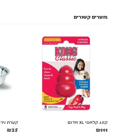
מוצרים קשורים
קונג קלאסי XL אדום
קערת נירוסטה ש
₪
25
₪
111