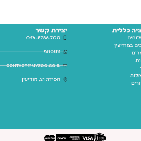
יה כללית
יצירת קשר
לוחים
054-8786-700
ם במודיעין
ווטסאפ
רים
ות
contact@myzoo.co.il
לות
חסידה 21, מודיעין
זרים