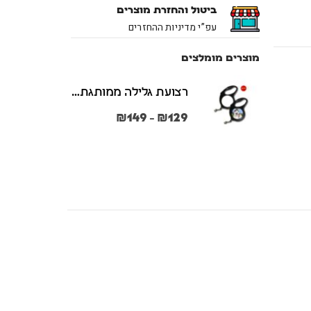
ביטול והחזרת מוצרים
עפ”י מדיניות ההחזרים
מוצרים מומלצים
רצועת גלילה ממותגת משני הצדדים צבע שחור במידות S + M
₪
149
₪
129
–