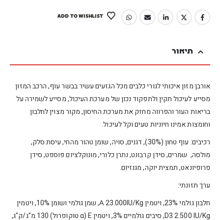
ADD TO WISHLIST
תיאור
אורבן מזון איכותי לגורי כלבים מכל הגזעים עשיר בבשר עוף, הרכב המזון
מסייע לעיכול תקין ולתפקוד נכון של מערכת העיכול, מסייע לשמירה על
בריאות העור והפרווה מחזק את מערכת החיסון, מקור מצוין לחלבון
וחומצות אמינו חיוניות טעים וקל לעיכול.
רכיבים: עוף טחון (30%), דגנים, סויה, שומן טהור מהחי, עיסת סלק,
מולסה, שמרים, סידן קרבונט, נתרן כלורי, מונוקלציום פוספט, סידן
פרופיונאט, תמצית יוקה, מגנזיום.
ערך תזונתי:
חלבון גולמי 23%, ויטמין Α 23.000IU/Kg, שמן גולמי ושומן 10%, ויטמין
D3 2.500 IU/Kg, סיבים גולמיים 3%, ויטמין E (α טוקופרול) 130 מ"ג/ק"ג,