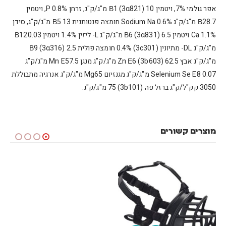
אפר גולמי 7%, ויטמין Β1 (3α821) 10 מ"ג/ק"ג, זרחן P 0.8%, ויטמין
Β28.7 מ"ג/ק"ג Sodium Na 0.6% חומצה פנטותנית Β5 13 מ"ג/ק"ג, סידן
Ca 1.1% ויטמין Β6 (3α831) 6.5 מ"ג/ק"ג L- ליזין 1.4% ויטמין Β120.03
מ"ג/ק"ג DL- מתיונין (3c301) 0.4% חומצה פולית Β9 (3α316) 2.5
מ"ג/ק"ג אבץ Zn Ε6 (3b603) 62.5 מ"ג/ק"ג מנגן Mn E57.5 מ"ג/ק"ג
Selenium Se E8 0.07 מ"ג/ק"ג מגנזיום Mg65 מ"ג/ק"ג אנרגיה מתבוללת
3050 קק"ל/ק"ג ברזל פה (3b101) 75 מ"ג/ק"ג.
מוצרים קשורים