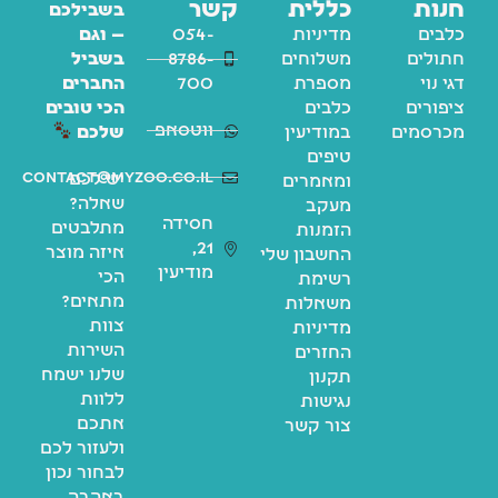
חנות
כללית
קשר
בשבילכם
כלבים
מדיניות
054-
— וגם
חתולים
משלוחים
8786-
בשביל
דגי נוי
מספרת
700
החברים
ציפורים
כלבים
הכי טובים
ווטסאפ
מכרסמים
במודיעין
שלכם
טיפים
contact@myzoo.co.il
יש לכם
ומאמרים
שאלה?
מעקב
חסידה
מתלבטים
הזמנות
21,
איזה מוצר
החשבון שלי
מודיעין
הכי
רשימת
מתאים?
משאלות
צוות
מדיניות
השירות
החזרים
שלנו ישמח
תקנון
ללוות
נגישות
אתכם
צור קשר
ולעזור לכם
לבחור נכון
באהבה