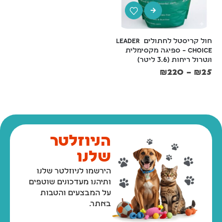
חול קריסטל לחתולים Leader 
כף לניקוי חול לחתולים 
Choice – ספיגה מקסימלית 
בגדלים S/M/L  סופר פטס
ונטרול ריחות (3.6 ליטר)
₪
30
–
₪
11
₪
220
–
₪
25
הניוזלטר
שלנו
הירשמו לניוזלטר שלנו
ותיהנו מעדכונים שוטפים
על המבצעים והטבות
באתר.