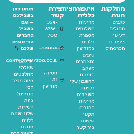
מחלקות
אינפורמציה
יצירת
אנחנו כאן
חנות
כללית
קשר
בשבילכם
כלבים
מדיניות
054-
— וגם
חתולים
משלוחים
8786-
בשביל
דגי נוי
מספרת
700
החברים
ציפורים
כלבים
הכי טובים
ווטסאפ
מכרסמים
במודיעין
שלכם
טיפים
contact@myzoo.co.il
יש לכם
ומאמרים
שאלה?
מעקב
חסידה
מתלבטים
הזמנות
21,
איזה מוצר
החשבון שלי
מודיעין
הכי
רשימת
מתאים?
משאלות
צוות
מדיניות
השירות
החזרים
שלנו ישמח
תקנון
ללוות
נגישות
אתכם
צור קשר
ולעזור לכם