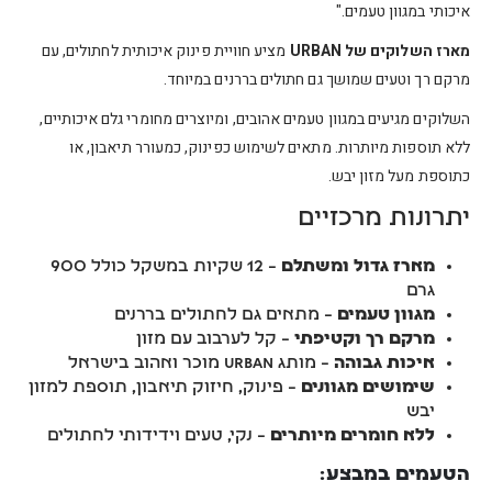
איכותי במגוון טעמים."
מארז השלוקים של URBAN
מציע חוויית פינוק איכותית לחתולים, עם
מרקם רך וטעים שמושך גם חתולים בררנים במיוחד.
השלוקים מגיעים במגוון טעמים אהובים, ומיוצרים מחומרי גלם איכותיים,
ללא תוספות מיותרות. מתאים לשימוש כפינוק, כמעורר תיאבון, או
כתוספת מעל מזון יבש.
יתרונות מרכזיים
מארז גדול ומשתלם
– 12 שקיות במשקל כולל 900
גרם
מגוון טעמים
– מתאים גם לחתולים בררנים
מרקם רך וקטיפתי
– קל לערבוב עם מזון
איכות גבוהה
– מותג URBAN מוכר ואהוב בישראל
שימושים מגוונים
– פינוק, חיזוק תיאבון, תוספת למזון
יבש
ללא חומרים מיותרים
– נקי, טעים וידידותי לחתולים
הטעמים במבצע: