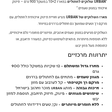
"
URBAN שלוקים לחתולים
במארז 10+2 במשקל 900 גרם – פינוק
איכותי במגוון טעמים."
מארז השלוקים של URBAN
מציע חוויית פינוק איכותית לחתולים, עם
מרקם רך וטעים שמושך גם חתולים בררנים במיוחד.
השלוקים מגיעים במגוון טעמים אהובים, ומיוצרים מחומרי גלם איכותיים,
ללא תוספות מיותרות. מתאים לשימוש כפינוק, כמעורר תיאבון, או
כתוספת מעל מזון יבש.
יתרונות מרכזיים
מארז גדול ומשתלם
– 12 שקיות במשקל כולל 900
גרם
מגוון טעמים
– מתאים גם לחתולים בררנים
מרקם רך וקטיפתי
– קל לערבוב עם מזון
איכות גבוהה
– מותג URBAN מוכר ואהוב בישראל
שימושים מגוונים
– פינוק, חיזוק תיאבון, תוספת למזון
יבש
ללא חומרים מיותרים
– נקי, טעים וידידותי לחתולים