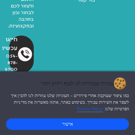
צור קשר
ולעזור לכם
לבחור נכון
באהבה
ובמקצועיות.
חייגו
עכשיו
054-
878-
6700
עוגיות שעוזרות לנו לעוף רחוק יותר
© כל הזכויות שמורות לzoo
כמו ציפור שעוקבת אחרי פירורים – העוגיות שלנו עוזרות לנו להבין איך
החנות שלי
עיצוב האתר ndesign
לשפר את השירות עבורך. בשימוש באתר, את/ה מאשר/ת את מדיניות
הפרטיות שלנו.
Privacy Policy
0
אישור