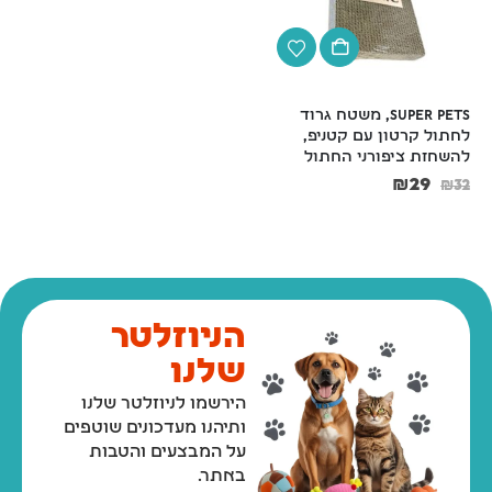
super pets, משטח גרוד 
טריקסי, מתקן גרוד עם בית 
לחתול קרטון עם קטניפ, 
עגול ומדף בצבעים לבן ואפור 
להשחזת ציפורני החתול
Trixi
₪
199
₪
29
₪
229
₪
32
הניוזלטר
שלנו
הירשמו לניוזלטר שלנו
ותיהנו מעדכונים שוטפים
על המבצעים והטבות
באתר.