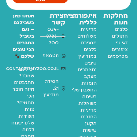
שלנו
מחלקות
אינפורמציה
יצירת
אנחנו כאן
חנות
כללית
קשר
בשבילכם
כלבים
מדיניות
054-
— וגם
חתולים
משלוחים
8786-
בשביל
דגי נוי
מספרת
700
החברים
ציפורים
כלבים
הכי טובים
ווטסאפ
מכרסמים
במודיעין
שלכם
טיפים
contact@myzoo.co.il
יש לכם
ומאמרים
שאלה?
מעקב
חסידה
מתלבטים
הזמנות
21,
איזה מוצר
החשבון שלי
מודיעין
הכי
רשימת
מתאים?
משאלות
צוות
מדיניות
השירות
החזרים
שלנו ישמח
תקנון
ללוות
נגישות
אתכם