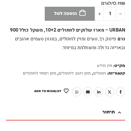
0.11₪/לגרם
הוספה לסל
URBAN – מארז שלוקים לחתולים 10+2, משקל כולל 900
גרם
פינוק רך, טעים ומזין לחתולים, במגוון טעמים אהובים
ובאריזה גדולה ומשתלמת במיוחד.
מק"ט:
אין מידע
קטגוריות:
חתולים
,
מזון רטוב לחתולים
,
מזון רפואי לחתולים
ADD TO WISHLIST
תיאור