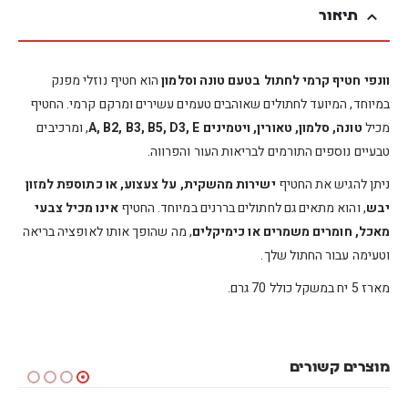
תיאור
וונפי חטיף קרמי לחתול בטעם טונה וסלמון
הוא חטיף נוזלי מפנק
במיוחד, המיועד לחתולים שאוהבים טעמים עשירים ומרקם קרמי. החטיף
מכיל
טונה, סלמון, טאורין, ויטמינים A, B2, B3, B5, D3, E
, ומרכיבים
טבעיים נוספים התורמים לבריאות העור והפרווה.
ניתן להגיש את החטיף
ישירות מהשקית, על צעצוע, או כתוספת למזון
יבש
, והוא מתאים גם לחתולים בררנים במיוחד. החטיף
אינו מכיל צבעי
מאכל, חומרים משמרים או כימיקלים
, מה שהופך אותו לאופציה בריאה
וטעימה עבור החתול שלך.
מארז 5 יח במשקל כולל 70 גרם.
מוצרים קשורים