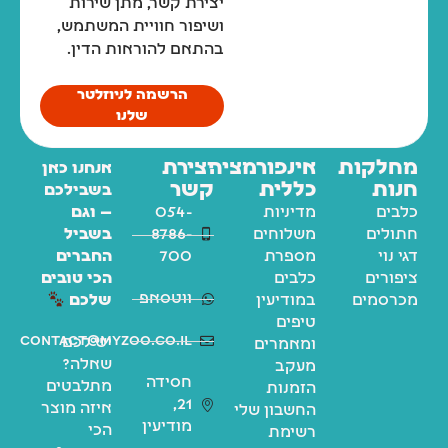
יצירת קשר, מתן שירות
ושיפור חוויית המשתמש,
בהתאם להוראות הדין.
הרשמה לניוזלטר
שלנו
מחלקות
אינפורמציה
יצירת
אנחנו כאן
חנות
כללית
קשר
בשבילכם
כלבים
מדיניות
054-
— וגם
חתולים
משלוחים
8786-
בשביל
דגי נוי
מספרת
700
החברים
ציפורים
כלבים
הכי טובים
ווטסאפ
מכרסמים
במודיעין
שלכם
טיפים
contact@myzoo.co.il
יש לכם
ומאמרים
שאלה?
מעקב
חסידה
מתלבטים
הזמנות
21,
איזה מוצר
החשבון שלי
מודיעין
הכי
רשימת