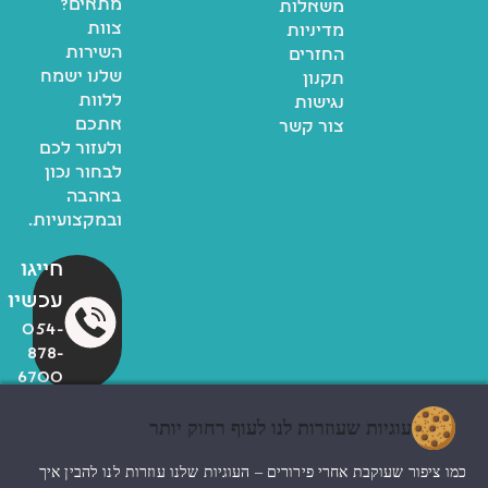
מתאים?
משאלות
צוות
מדיניות
השירות
החזרים
שלנו ישמח
תקנון
ללוות
נגישות
אתכם
צור קשר
ולעזור לכם
לבחור נכון
באהבה
ובמקצועיות.
חייגו
עכשיו
054-
878-
6700
עוגיות שעוזרות לנו לעוף רחוק יותר
© כל הזכויות שמורות לzoo
כמו ציפור שעוקבת אחרי פירורים – העוגיות שלנו עוזרות לנו להבין איך
החנות שלי