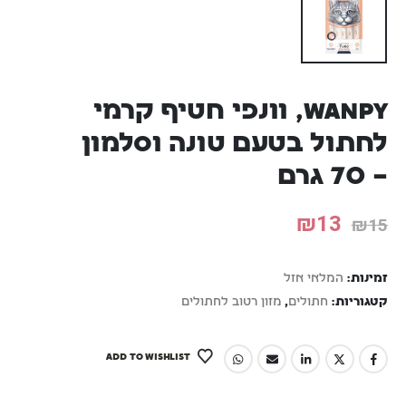
Wanpy, וונפי חטיף קרמי
לחתול בטעם טונה וסלמון
– 70 גרם
₪
13
₪
15
זמינות:
המלאי אזל
קטגוריות:
חתולים
,
מזון רטוב לחתולים
ADD TO WISHLIST