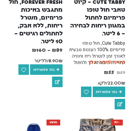
Cute Tabby – קיוט 
Forever Fresh, חול 
משטח דשא סינטטי לכלבים לאילוף גורים וכלבים בוגרים – 46x58 ס"מ
טאבי חול טופו 
מתגבש באיכות 
₪
189
₪
189
₪
209
₪
209
פרימיום לחתול 
פרימיום, מנטרל 
במגוון ריחות לבחירה 
ריחות, ללא אבק, 
– 6 ליטר.
לחתולים רגישים – 
10 ליטר.
Cute Tabby, חול טופו
פרימיום 100% רעננות טבעית
₪
160
–
₪
89
לאורך זמן לנטרול ריח וחוויה
8.90₪/לליטר
היגיינית מובטחת לך ולחתול
קישור לאתר יצרן
שלך.
בחר אפשרויות
₪
55
₪
59
22.00₪/לקג
בחר אפשרויות
-8%
מבצע