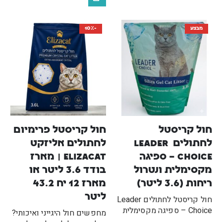
מבצע
-10%
חול קריסטל 
חול קריסטל פרימיום 
לחתולים Leader 
לחתולים אליזקט 
Choice – ספיגה 
Elizacat | מארז 
מקסימלית ונטרול 
בודד 3.6 ליטר או 
ריחות (3.6 ליטר)
מארז 12 יח 43.2 
ליטר
חול קריסטל לחתולים Leader
Choice – ספיגה מקסימלית
מחפשים חול היגייני ואיכותי?
ונטרול ריח, מונע התפתחות