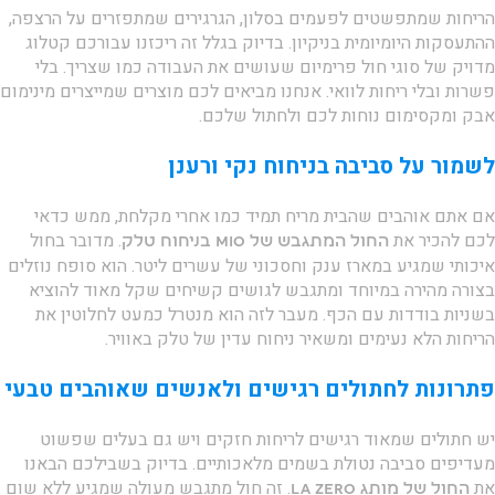
הריחות שמתפשטים לפעמים בסלון, הגרגירים שמתפזרים על הרצפה,
ההתעסקות היומיומית בניקיון. בדיוק בגלל זה ריכזנו עבורכם קטלוג
מדויק של סוגי חול פרימיום שעושים את העבודה כמו שצריך. בלי
פשרות ובלי ריחות לוואי. אנחנו מביאים לכם מוצרים שמייצרים מינימום
אבק ומקסימום נוחות לכם ולחתול שלכם.
לשמור על סביבה בניחוח נקי ורענן
אם אתם אוהבים שהבית מריח תמיד כמו אחרי מקלחת, ממש כדאי
לכם להכיר את
. מדובר בחול
החול המתגבש של MIO בניחוח טלק
איכותי שמגיע במארז ענק וחסכוני של עשרים ליטר. הוא סופח נוזלים
בצורה מהירה במיוחד ומתגבש לגושים קשיחים שקל מאוד להוציא
בשניות בודדות עם הכף. מעבר לזה הוא מנטרל כמעט לחלוטין את
הריחות הלא נעימים ומשאיר ניחוח עדין של טלק באוויר.
פתרונות לחתולים רגישים ולאנשים שאוהבים טבעי
יש חתולים שמאוד רגישים לריחות חזקים ויש גם בעלים שפשוט
מעדיפים סביבה נטולת בשמים מלאכותיים. בדיוק בשבילכם הבאנו
את
. זה חול מתגבש מעולה שמגיע ללא שום
החול של מותג La Zero