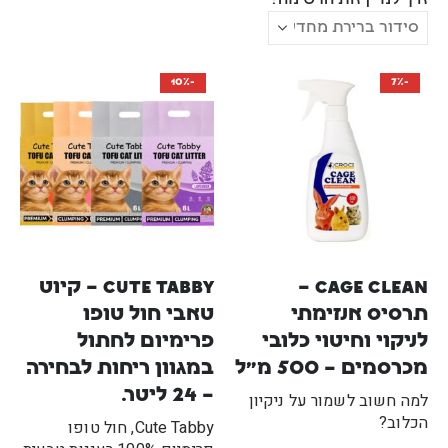
איך למיין את הרשימה?
-10%
-7%
Cage Clean – 
Cute Tabby – קיוט 
תרסיס אנזימתי 
טאבי חול טופו 
לניקוי וחיטוי כלובי 
פרימיום לחתול 
מכרסמים – 500 מ"ל
במגוון ריחות לבחירה 
– 24 ליטר.
למה חשוב לשמור על ניקיון
הכלוב?
Cute Tabby, חול טופו
שמירה על ניקיון הכלוב היא