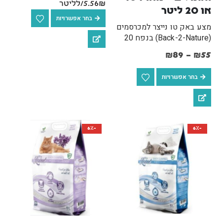
5.56₪/לליטר
או 20 ליטר
בחר אפשרויות
מצע באק טו נייצר למכרסמים
(Back-2-Nature) בנפח 20
ליטר הוא פתרון הריפוד
₪
89
–
₪
55
וההיגיינה המוביל בעולם,
המותאם בצורה מושלמת גם
בחר אפשרויות
לתוכים, ציפורים וחתולים.
מצע זה מיוצר מ-100% נייר
ממוחזר וטבעי ללא כימיקלים,
…
-6%
-6%