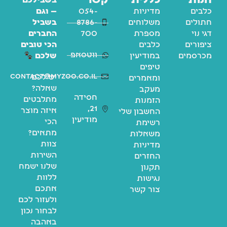
חנות
כללית
קשר
בשבילכם
כלבים
מדיניות
054-
— וגם
חתולים
משלוחים
8786-
בשביל
דגי נוי
מספרת
700
החברים
ציפורים
כלבים
הכי טובים
ווטסאפ
מכרסמים
במודיעין
שלכם
טיפים
contact@myzoo.co.il
יש לכם
ומאמרים
שאלה?
מעקב
חסידה
מתלבטים
הזמנות
21,
איזה מוצר
החשבון שלי
מודיעין
הכי
רשימת
מתאים?
משאלות
צוות
מדיניות
השירות
החזרים
שלנו ישמח
תקנון
ללוות
נגישות
אתכם
צור קשר
ולעזור לכם
לבחור נכון
באהבה