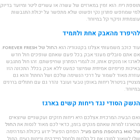
תוספת ריח. הוא זמין במארזים של עשרה או עשרים ליטר ומיועד בדיוק
למי שמחפש פתרון נקי ופשוט שלא מתפשר על יכולת התגבשות
עוצמתית וניקוי קל במיוחד.
להיפרד מהאבק אחת ולתמיד
עוד כוכב משמעותי אצלנו בקטגוריה הוא
.
החול של Forever Fresh
אם אתם סובלים מענני אבק בכל פעם שאתם שופכים חול חדש
לארגז או מנקים אותו, זה לגמרי הפתרון שחיפשתם. זהו חול מתגבש
באיכות פרימיום אמיתית שמיוצר כמעט ללא אבק בכלל. התכונה הזו
עוזרת מאוד לשמור על דרכי הנשימה שלכם ושל החתול והוא גם
מצטיין בניטרול ריחות באופן טבעי ועובד נהדר גם עם חתולים בררנים
במיוחד.
הנשק הסודי נגד ריחות קשים בארגז
ואם הבעיה המרכזית אצלכם היא ריחות חזקים ועקשניים שיוצאים
מהארגז למרות שאתם מנקים בזמן, כדאי לכם מאוד לנסות את
החול
. הפחם הפעיל ידוע ביכולת המדהימה
של MIO בתוספת פחם פעיל
שלו לשאוב לתוכו את כל הלחות ולחסל חיידקים וריחות רעים. החול