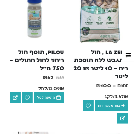
La Zero , חול 
PILOU, תוסף חול 
מתגבש ללא תוספת 
ריחני לחול חתולים – 
ריח – 10 ליטר או 20 
750 מ"ל
ליטר
₪
62
₪
69
₪
100
–
₪
55
0.09₪/למל
3.67₪/לקג
הוספה לסל
בחר אפשרויות