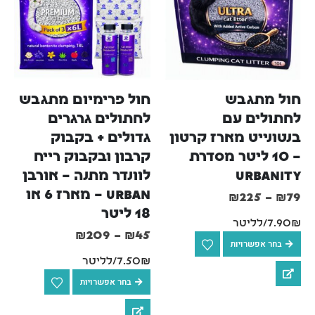
חול מתגבש 
חול פרימיום מתגבש 
לחתולים עם 
לחתולים גרגרים 
בנטונייט מארז קרטון 
גדולים + בקבוק 
– 10 ליטר מסדרת 
קרבון ובקבוק רייח 
URBANITY
לוונדר מתנה – אורבן 
Urban – מארז 6 או 
₪
225
–
₪
79
18 ליטר
7.90₪/לליטר
₪
209
–
₪
45
בחר אפשרויות
7.50₪/לליטר
בחר אפשרויות