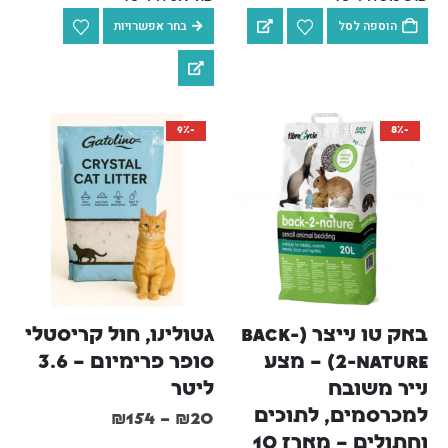
הוספה לסל
בחר אפשרויות
-9%
-8%
באק טו נייצר (Back-
גטולינו, חול קריסטלי 
2-Nature) – מצע 
סופר פרימיום – 3.6 
נייר משובח 
ליטר
למכרסמים, לתוכים 
₪
154
–
₪
20
וחתולים – מארז 10 