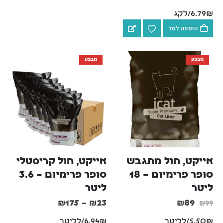
מרענן לארגז צרכים נקי
6.79₪/לקג
והיגייני.
הוספה לסל
מבצע
מבצע
אייקט, חול מתגבש 
אייקט, חול קריסטלי 
סופר פרימיום – 18 
סופר פרימיום – 3.6 
ליטר
ליטר
₪
175
–
₪
23
₪
89
₪
99
5.50₪/לליטר
6.94₪/לליטר