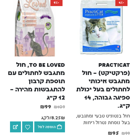
-9%
-4%
Practicat 
to be loved, חול 
(פרקטיקט) – חול 
מתגבש לחתולים עם 
מתגבש איכותי 
תוספת קרבון 
לחתולים בעל יכולת 
להתגבשות מהירה – 
ספיגה גבוהה, 14 
12 ק"ג
ק"ג.
₪
99
₪
109
חול בנטוניט טבעי ומתגבש,
8.25₪/לקג
בעל נוסחת נטרול ריחות
הוספה לסל
מתקדמת הפועלת באופן
₪
95
₪
99
מיידי, ללא אבק ובניחוח