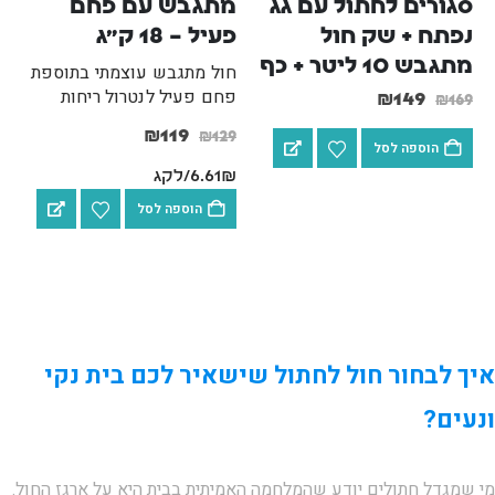
סגורים לחתול עם גג 
מתגבש עם פחם 
נפתח + שק חול 
פעיל – 18 ק"ג
מתגבש 10 ליטר + כף
חול מתגבש עוצמתי בתוספת
פחם פעיל לנטרול ריחות
₪
149
₪
169
מקסימלי. היגייני, חסכוני ובעל
₪
119
₪
129
יכולת ספיגה גבוהה במיוחד,
הוספה לסל
באריזה גדולה ומשתלמת.
6.61₪/לקג
הוספה לסל
איך לבחור חול לחתול שישאיר לכם בית נקי
ונעים?
מי שמגדל חתולים יודע שהמלחמה האמיתית בבית היא על ארגז החול.