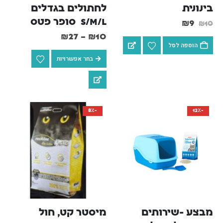
בינונית
לחתולים בגדלים 
S/M/L  סופר פטס
₪
9
₪
10
₪
27
–
₪
10
הוספה לסל
בחר אפשרויות
-8%
-12%
מבצע -שירותים 
מיסטר קט, חול 