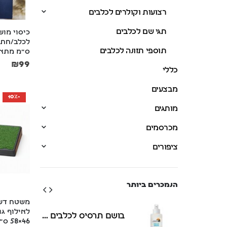
רצועות וקולרים לכלבים
תגי שם לכלבים
כיסוי מוש
תוספי תזונה לכלבים
ס"מ מתאי
₪
99
כללי
מבצעים
-10%
מותגים
מכרסמים
ציפורים
הנמכרים ביותר
משטח דשא
לאילוף גו
בושם תרסיס לכלבים וחתולים 125 מ"ל Petradise
בושם תרסיס לכלבים וחתולים 125 מ"ל Petradise
46×58 ס"מ