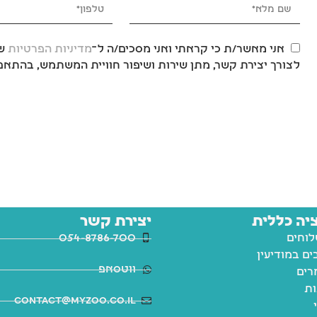
אני מאשר/ת כי קראתי ואני מסכים/ה ל־
מדיניות הפרטיות
של
לצורך יצירת קשר, מתן שירות ושיפור חוויית המשתמש, בהתאם 
יה כללית
יצירת קשר
לוחים
054-8786-700
ם במודיעין
ווטסאפ
רים
ות
contact@myzoo.co.il