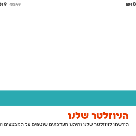
₪
69
₪
69
219
₪
1
₪
249
₪
75
₪
75
משטח דשא סינטטי לכלבים לאילוף גורים וכלבים בוגרים – 46x58 ס"מ
₪
189
₪
189
₪
209
₪
209
חול מתגבש לחתולים עם בנטונייט מארז קרטון - 10 ליטר מסדרת URBANITY
₪
225
₪
79
₪
225
₪
79
–
–
הניוזלטר שלנו
הירשמו לניוזלטר שלנו ותיהנו מעדכונים שוטפים על המבצעים ו