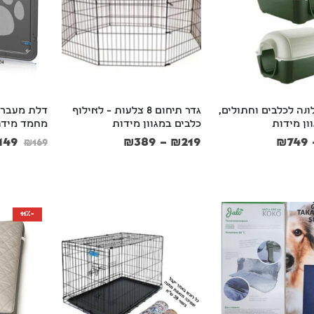
Ke מלונה לכלבים וחתולים, 
גדר תיחום 8 צלעות – לאילוף 
דלת מעבר מ
ון מידות
כלבים במגוון מידות
מחמד מידה ( 24X29
149
₪
389
–
₪
219
₪
749
₪
169
-11%