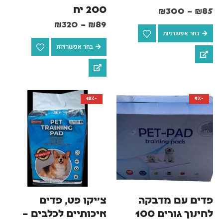
200 יח
₪
300
–
₪
85
₪
320
–
₪
89
בחר אפשרויות
בחר אפשרויות
-18%
-9%
פדים עם מדבקה 
צ'יקו פט, פדים 
לחינוך גורים 100 
איכותיים לכלבים – 