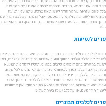
אתם תזדקקו לסבלנות והתמדה. הקצו מקום בבית שבו ניתן להניח את
הפד והוא אינו מפריע. הפדים נדבקים לרצפה ואינם זזים ממקומם.
בכל פעם שנראה שהגור הולך לעשות את צרכיו, שימו עליו רצועה
וקחו אותו לשם. בהתחלה אולי תפספסו אבל ההצלחה שלכם תגדל עם
הזמן. שבחו אותו בכל פעם שהוא עושה במקום הנכון, בסוף הוא ילמד
זאת.
פדים לנסיעות
פדים לכלבים יכולים להיות גם פתרון מעולה לנסיעות. אם אתם צריכים
להוביל את הכלב שלכם במשך שעות ארוכות בתוך מנשא לכלבים, כמו
למשל במקרים בהם לוקחים כלבים במטוס, תוכלו לרפד את המנשא
בפד. כך אם הכלב יצטרך לעשות את צרכיו הם לא נוזלים לכל מקום
והכלב לא יתלכלך. כך יהיה לכם גם קל יותר לנקות את המנשא בגמר
השימוש. ישנם אנשים המשתמשים בפדים לכלבים גם בתוך הרכב
עבור נסיעות ארוכות בהן הכלב אינו נמצא בתוך מנשא ואין אפשרות
לעצור מידי פעם, או שלכלב ישנה בעיה לשלוט.
פדים לכלבים מבוגרים