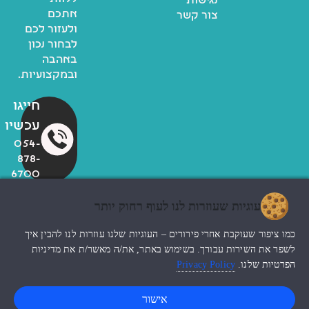
נגישות
אתכם
צור קשר
ולעזור לכם
לבחור נכון
באהבה
ובמקצועיות.
חייגו
עכשיו
054-
878-
6700
עוגיות שעוזרות לנו לעוף רחוק יותר
© כל הזכויות שמורות לzoo
כמו ציפור שעוקבת אחרי פירורים – העוגיות שלנו עוזרות לנו להבין איך
החנות שלי
עיצוב האתר ndesign
לשפר את השירות עבורך. בשימוש באתר, את/ה מאשר/ת את מדיניות
הפרטיות שלנו.
Privacy Policy
0
אישור