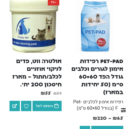
-7%
Pet-Pad רפידות 
אולטרה ווט, פדים 
אימון לגורים וכלבים 
לניקוי אוזניים 
ארם אנד האמר שמפו ומרכך 2 ב-1 לחתולים מנטרל ריחות וקשקשים 591 מ"ל Arm & Hammer
גודל הפד 60×60 
לכלב/חתול – מארז 
ס"מ (50 יחידות 
חיסכון 200 יח'.
₪
59
₪
59
במארז)
₪
55
₪
59
רפידות אימון לכלבים Pet-
בושם תרסיס לכלבים וחתולים 125 מ"ל Petradise
הוספה לסל
Pad (בגודל 60×60 ס"מ)
מציעות את הפתרון המושלם,
₪
69
₪
69
₪
75
₪
75
₪
220
–
₪
65
הנקי והנוח ביותר לחינוך
גורים לצרכים ולשמירה על