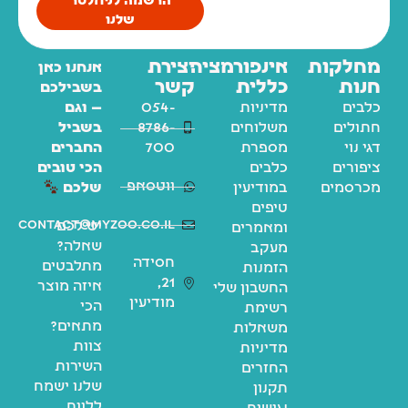
הרשמה לניוזלטר
שלנו
מחלקות
אינפורמציה
יצירת
אנחנו כאן
חנות
כללית
קשר
בשבילכם
כלבים
מדיניות
054-
— וגם
חתולים
משלוחים
8786-
בשביל
דגי נוי
מספרת
700
החברים
ציפורים
כלבים
הכי טובים
ווטסאפ
מכרסמים
במודיעין
שלכם
טיפים
contact@myzoo.co.il
יש לכם
ומאמרים
שאלה?
מעקב
חסידה
מתלבטים
הזמנות
21,
איזה מוצר
החשבון שלי
מודיעין
הכי
רשימת
מתאים?
משאלות
צוות
מדיניות
השירות
החזרים
שלנו ישמח
תקנון
ללוות