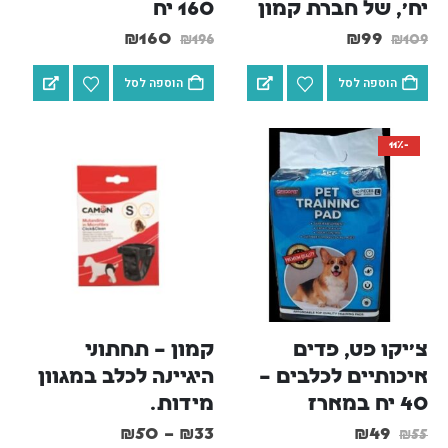
יח', של חברת קמון
160 יח
₪
160
₪
99
₪
196
₪
109
הוספה לסל
הוספה לסל
-11%
צ'יקו פט, פדים 
קמון – תחתוני 
איכותיים לכלבים – 
היגיינה לכלב במגוון 
40 יח במארז
מידות.
₪
50
–
₪
33
₪
49
₪
55