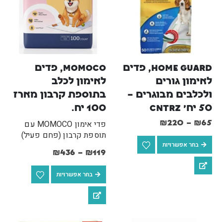
Home Guard, פדים 
MOMOCO, פדים 
לאימון גורים 
לאימון לכלב 
ולכלבים מבוגרים – 
בתוספת קרבון מארז 
50 יח' cntrz
100 יח.
65
₪
–
220
₪
פדי אימון MOMOCO עם
תוספת קרבון (פחם פעיל)
בחר אפשרויות
מספקים פתרון נקי, נוח ויעיל
₪
436
–
₪
119
לאימון גורים ולכלבים בוגרים
מארז 100 יח'.
בחר אפשרויות