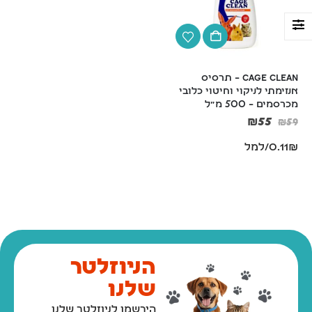
Cage Clean – תרסיס 
אנזימתי לניקוי וחיטוי כלובי 
מכרסמים – 500 מ"ל
₪
55
₪
59
0.11₪/למל
ארם אנד האמר שמפו ומרכך 2 ב-1 לחתולים מנטרל ריחות וקשקשים 591 מ"ל Arm & Hammer
₪
59
₪
59
הניוזלטר
שלנו
בושם תרסיס לכלבים וחתולים 125 מ"ל Petradise
הירשמו לניוזלטר שלנו