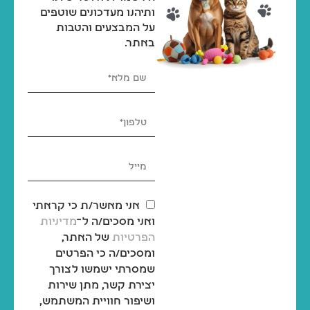
₪
69
₪
69
ותיהנו מעדכונים שוטפים
₪
75
₪
75
על המבצעים והטבות
באתר.
משטח דשא סינטטי לכלבים לאילוף גורים וכלבים בוגרים – 46x58 ס"מ
₪
189
₪
189
₪
209
₪
209
אני מאשר/ת כי קראתי
ואני מסכים/ה ל־
מדיניות
הפרטיות
של האתר,
ומסכים/ה כי הפרטים
שמסרתי ישמשו לצורך
יצירת קשר, מתן שירות
ושיפור חוויית המשתמש,