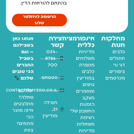
בהתאם להוראות הדין.
הרשמה לניוזלטר
שלנו
מחלקות
אינפורמציה
יצירת
אנחנו כאן
חנות
כללית
קשר
בשבילכם
כלבים
מדיניות
054-
— וגם
חתולים
משלוחים
8786-
בשביל
דגי נוי
מספרת
700
החברים
ציפורים
כלבים
הכי טובים
ווטסאפ
מכרסמים
במודיעין
שלכם
טיפים
contact@myzoo.co.il
יש לכם
ומאמרים
שאלה?
מעקב
חסידה
מתלבטים
הזמנות
21,
איזה מוצר
החשבון שלי
מודיעין
הכי
רשימת
מתאים?
משאלות
צוות
מדיניות