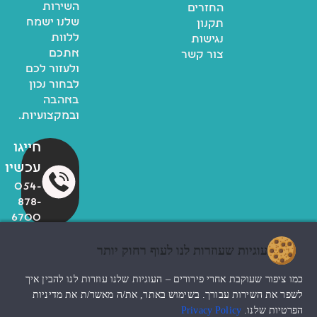
השירות
החזרים
שלנו ישמח
תקנון
ללוות
נגישות
אתכם
צור קשר
ולעזור לכם
לבחור נכון
באהבה
ובמקצועיות.
חייגו
עכשיו
054-
878-
6700
עוגיות שעוזרות לנו לעוף רחוק יותר
© כל הזכויות שמורות לzoo
כמו ציפור שעוקבת אחרי פירורים – העוגיות שלנו עוזרות לנו להבין איך
החנות שלי
עיצוב האתר ndesign
לשפר את השירות עבורך. בשימוש באתר, את/ה מאשר/ת את מדיניות
הפרטיות שלנו.
Privacy Policy