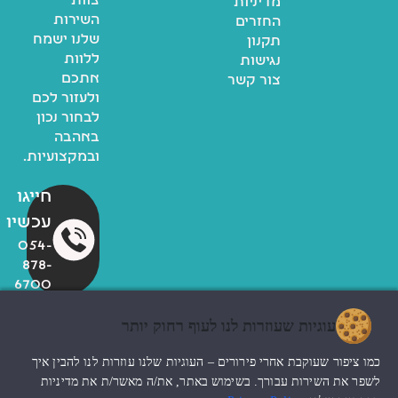
צוות
מדיניות
השירות
החזרים
שלנו ישמח
תקנון
ללוות
נגישות
אתכם
צור קשר
ולעזור לכם
לבחור נכון
באהבה
ובמקצועיות.
חייגו
עכשיו
054-
878-
6700
עוגיות שעוזרות לנו לעוף רחוק יותר
© כל הזכויות שמורות לzoo
כמו ציפור שעוקבת אחרי פירורים – העוגיות שלנו עוזרות לנו להבין איך
החנות שלי
עיצוב האתר ndesign
לשפר את השירות עבורך. בשימוש באתר, את/ה מאשר/ת את מדיניות