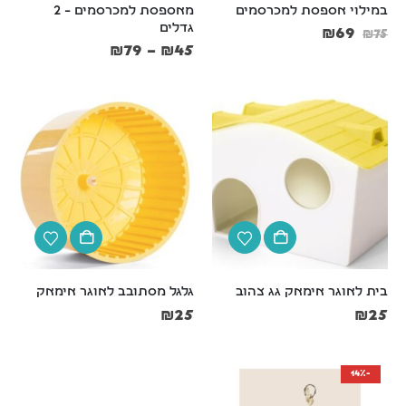
במילוי אספסת למכרסמים
מאספסת למכרסמים – 2 
גדלים
₪
69
₪
75
₪
79
–
₪
45
ארם אנד האמר שמפו ומרכך 2 ב-1 לחתולים מנטרל ריחות וקשקשים 591 מ"ל Arm & Hammer
₪
59
₪
59
בושם תרסיס לכלבים וחתולים 125 מ"ל Petradise
₪
69
₪
69
₪
75
₪
75
משטח דשא סינטטי לכלבים לאילוף גורים וכלבים בוגרים – 46x58 ס"מ
₪
189
₪
189
₪
209
₪
209
בית לאוגר אימאק גג צהוב
גלגל מסתובב לאוגר אימאק
₪
25
₪
25
-14%