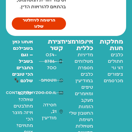
ושיפור חוויית המשתמש,
בהתאם להוראות הדין.
הרשמה לניוזלטר
שלנו
מחלקות
אינפורמציה
יצירת
אנחנו כאן
חנות
כללית
קשר
בשבילכם
כלבים
מדיניות
054-
— וגם
חתולים
משלוחים
8786-
בשביל
דגי נוי
מספרת
700
החברים
ציפורים
כלבים
הכי טובים
ווטסאפ
מכרסמים
במודיעין
שלכם
טיפים
contact@myzoo.co.il
יש לכם
ומאמרים
שאלה?
מעקב
חסידה
מתלבטים
הזמנות
21,
איזה מוצר
החשבון שלי
מודיעין
הכי
רשימת
מתאים?
משאלות