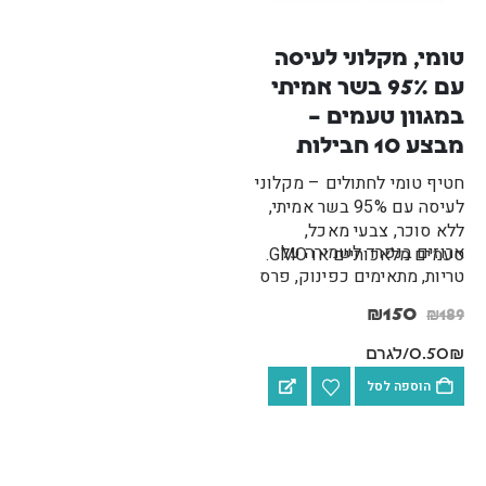
טומי, מקלוני לעיסה 
עם 95% בשר אמיתי 
במגוון טעמים – 
מבצע 10 חבילות
חטיף טומי לחתולים – מקלוני
לעיסה עם 95% בשר אמיתי,
ללא סוכר, צבעי מאכל,
ארוזים בנפרד לשמירה על
טעמים מלאכותיים או GMO.
טריות, מתאימים כפינוק, פרס
באימון או לנסיעות. מיוצר
₪
150
₪
189
בגרמניה…
0.50₪/לגרם
הוספה לסל