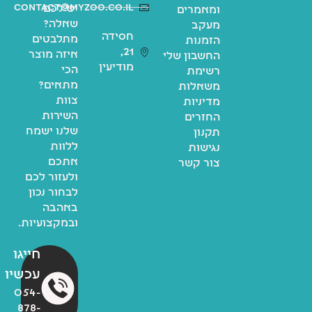
contact@myzoo.co.il
יש לכם
ומאמרים
שאלה?
מעקב
חסידה
מתלבטים
הזמנות
21,
איזה מוצר
החשבון שלי
מודיעין
הכי
רשימת
מתאים?
משאלות
צוות
מדיניות
השירות
החזרים
שלנו ישמח
תקנון
ללוות
נגישות
אתכם
צור קשר
ולעזור לכם
לבחור נכון
באהבה
ובמקצועיות.
חייגו
עכשיו
054-
878-