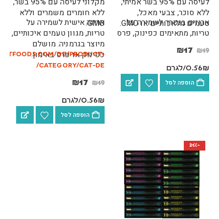
לעיסה עם 95% בשר אמיתי,
מקלוני לעיסה עם 95% בשר,
ללא סוכר, צבעי מאכל,
ללא חומרים משמרים וללא
ארוזים בנפרד לשמירה על
אריזה אישית לשמירה על
טעמים מלאכותיים או GMO.
GMO.
טריות, מתאימים כפינוק, פרס
טריות, מגוון טעמים איכותיים,
באימון או לנסיעות. מיוצר
מיוצר בגרמניה. מושלם
₪
17
₪
19
בגרמניה…
כפינוק או פרס באימון.
petfoods.com/de/product-
category/cat-de/
0.56₪/לגרם
הוספה לסל
17
₪
₪
19
0.56₪/לגרם
הוספה לסל
-21%