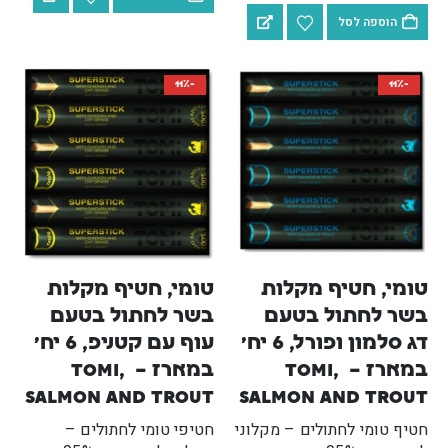
₪
189
₪
189
הוספה לסל
₪
209
₪
209
חול מתגבש לחתולים עם בנטונייט מארז קרטון - 10 ליטר מסדרת URBANITY
-11%
-11%
₪
225
₪
79
₪
225
₪
79
–
–
טומי, חטיף מקלות 
טומי, חטיף מקלות 
בשר לחתול בטעם 
בשר לחתול בטעם 
דג סלמון ופורל, 6 יח' 
עוף עם קטניפ, 6 יח' 
במארז – Tomi, 
במארז – Tomi, 
Salmon and Trout
Salmon and Trout
חטיף טומי לחתולים – מקלוני
חטיפי טומי לחתולים –