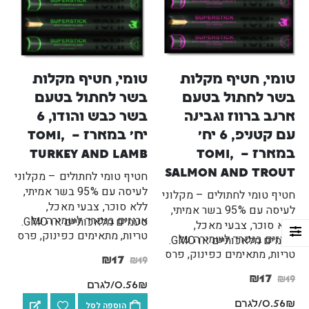
טומי, חטיף מקלות 
טומי, חטיף מקלות 
בשר לחתול בטעם 
בשר לחתול בטעם 
ארנב ברווז וגבינה 
בשר כבש והודו, 6 
עם קטניפ, 6 יח' 
יח' במארז – Tomi, 
במארז – Tomi, 
Turkey and Lamb
Salmon and Trout
חטיף טומי לחתולים – מקלוני
לעיסה עם 95% בשר אמיתי,
חטיף טומי לחתולים – מקלוני
ללא סוכר, צבעי מאכל,
לעיסה עם 95% בשר אמיתי,
ארוזים בנפרד לשמירה על
טעמים מלאכותיים או GMO.
ללא סוכר, צבעי מאכל,
בושם תרסיס לכלבים וחתולים 125 מ"ל Petradise
טריות, מתאימים כפינוק, פרס
ארוזים בנפרד לשמירה על
טעמים מלאכותיים או GMO.
באימון או לנסיעות. מיוצר
טריות, מתאימים כפינוק, פרס
₪
69
₪
69
₪
75
₪
75
₪
17
₪
19
בגרמניה…
באימון או לנסיעות. מיוצר
₪
17
₪
19
בגרמניה…
0.56₪/לגרם
משטח דשא סינטטי לכלבים לאילוף גורים וכלבים בוגרים – 46x58 ס"מ
0.56₪/לגרם
הוספה לסל