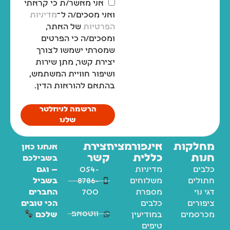
אני מאשר/ת כי קראתי
ואני מסכים/ה ל־
מדיניות
הפרטיות
של האתר,
ומסכים/ה כי הפרטים
שמסרתי ישמשו לצורך
יצירת קשר, מתן שירות
ושיפור חוויית המשתמש,
בהתאם להוראות הדין.
הרשמה לניוזלטר
שלנו
מחלקות
אינפורמציה
יצירת
אנחנו כאן
חנות
כללית
קשר
בשבילכם
כלבים
מדיניות
054-
— וגם
חתולים
משלוחים
8786-
בשביל
דגי נוי
מספרת
700
החברים
ציפורים
כלבים
הכי טובים
ווטסאפ
מכרסמים
במודיעין
שלכם
טיפים